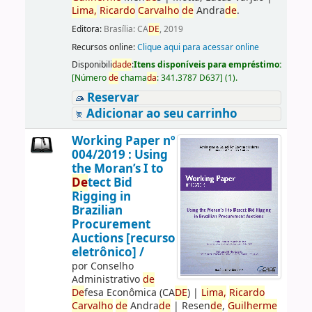
Lima,
Ricardo
Carvalho
de
Andra
de
.
Editora:
Brasília: CA
DE
, 2019
Recursos online:
Clique aqui para acessar online
Disponibili
da
de
:
Itens disponíveis para empréstimo:
[
Número
de
chama
da
:
341.3787 D637
]
(1).
Reservar
Adicionar ao seu carrinho
Working Paper nº
004/2019 : Using
the Moran’s I to
De
tect Bid
Rigging in
Brazilian
Procurement
Auctions [recurso
eletrônico] /
por
Conselho
Administrativo
de
De
fesa Econômica (CA
DE
)
|
Lima,
Ricardo
Carvalho
de
Andra
de
|
Resen
de
,
Guilherme