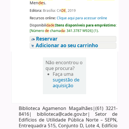
Men
de
s.
Editora:
Brasília: CA
DE
, 2019
Recursos online:
Clique aqui para acessar online
Disponibili
da
de
:
Itens disponíveis para empréstimo:
[
Número
de
chama
da
:
341.3787 W926
]
(1).
Reservar
Adicionar ao seu carrinho
Não encontrou o
que procura?
Faça uma
sugestão de
aquisição
Biblioteca Agamenon Magalhães|(61) 3221-
8416| biblioteca@cade.gov.br| Setor de
Edifícios de Utilidade Pública Norte – SEPN,
Entrequadra 515, Conjunto D, Lote 4, Edifício