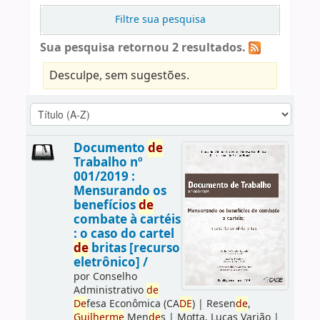
Filtre sua pesquisa
Sua pesquisa retornou 2 resultados.
Desculpe, sem sugestões.
Documento
de
Trabalho nº
001/2019 :
Mensurando os
benefícios
de
combate à cartéis
: o caso do cartel
de
britas [recurso
eletrônico] /
por
Conselho
Administrativo
de
De
fesa Econômica (CA
DE
)
|
Resen
de
,
Guilherme
Men
de
s
|
Motta, Lucas Varjão
|