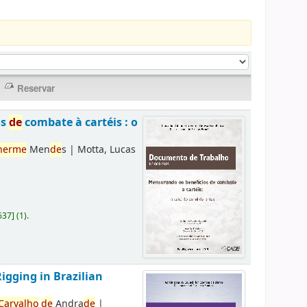
os
de
combate à cartéis : o
herme
Men
de
s
|
Motta, Lucas
637
]
(1).
Rigging in Brazilian
Carvalho
de
Andra
de
|