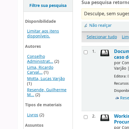
Sua pesquisa retorno
Filtre sua pesquisa
Desculpe, sem suges
Disponibilidade
Não realçar
Limitar aos itens
disponíveis.
Selecionar tudo
Lim
Autores
Docu
1.
Conselho
caso d
Administrat...
(2)
por
Con
Lima, Ricardo
Varjão
Carval...
(1)
Editora:
B
Motta, Lucas Varjão
(1)
Recursos
Resende, Guilherme
Disponibi
M...
(2)
Rese
Tipos de materiais
Livros
(2)
Workin
2.
Procur
Assuntos
por
Con