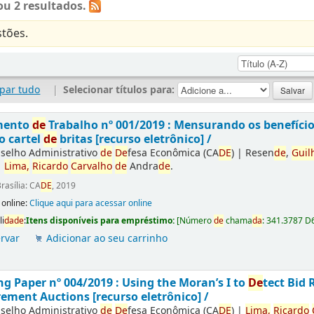
u 2 resultados.
tões.
par tudo
|
Selecionar títulos para:
mento
de
Trabalho nº 001/2019 : Mensurando os benefíci
o cartel
de
britas [recurso eletrônico] /
selho Administrativo
de
De
fesa Econômica (CA
DE
)
|
Resen
de
,
Guil
|
Lima,
Ricardo
Carvalho
de
Andra
de
.
rasília: CA
DE
, 2019
 online:
Clique aqui para acessar online
li
da
de
:
Itens disponíveis para empréstimo:
[
Número
de
chama
da
:
341.3787 D
rvar
Adicionar ao seu carrinho
g Paper nº 004/2019 : Using the Moran’s I to
De
tect Bid 
ement Auctions [recurso eletrônico] /
selho Administrativo
de
De
fesa Econômica (CA
DE
)
|
Lima,
Ricardo