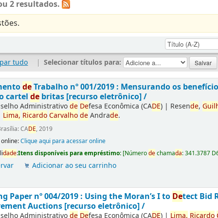
u 2 resultados.
tões.
par tudo
|
Selecionar títulos para:
mento
de
Trabalho nº 001/2019 : Mensurando os benefíci
o cartel
de
britas [recurso eletrônico] /
selho Administrativo
de
De
fesa Econômica (CA
DE
)
|
Resen
de
,
Guil
|
Lima,
Ricardo
Carvalho
de
Andra
de
.
rasília: CA
DE
, 2019
 online:
Clique aqui para acessar online
li
da
de
:
Itens disponíveis para empréstimo:
[
Número
de
chama
da
:
341.3787 D
rvar
Adicionar ao seu carrinho
g Paper nº 004/2019 : Using the Moran’s I to
De
tect Bid 
ement Auctions [recurso eletrônico] /
selho Administrativo
de
De
fesa Econômica (CA
DE
)
|
Lima,
Ricardo