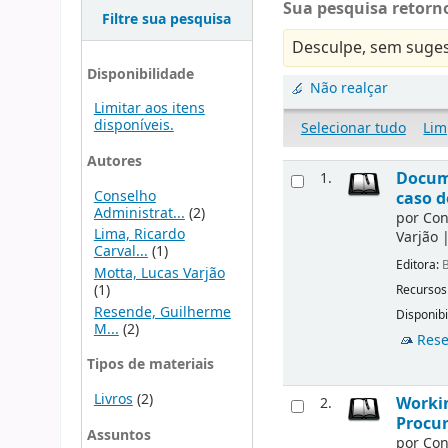
Sua pesquisa retorno
Filtre sua pesquisa
Desculpe, sem suges
Disponibilidade
Não realçar
Limitar aos itens
disponíveis.
Selecionar tudo
Lim
Autores
Docu
1.
Conselho
caso d
Administrat...
(2)
por
Con
Lima, Ricardo
Varjão
Carval...
(1)
Editora:
B
Motta, Lucas Varjão
(1)
Recursos
Resende, Guilherme
Disponibi
M...
(2)
Rese
Tipos de materiais
Livros
(2)
Workin
2.
Procur
Assuntos
por
Con