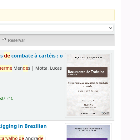
os
de
combate à cartéis : o
herme
Men
de
s
|
Motta, Lucas
637
]
(1).
Rigging in Brazilian
Carvalho
de
Andra
de
|