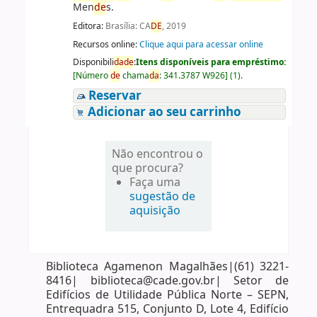
Men
de
s.
Editora:
Brasília: CA
DE
, 2019
Recursos online:
Clique aqui para acessar online
Disponibili
da
de
:
Itens disponíveis para empréstimo:
[
Número
de
chama
da
:
341.3787 W926
]
(1).
Reservar
Adicionar ao seu carrinho
Não encontrou o
que procura?
Faça uma
sugestão de
aquisição
Biblioteca Agamenon Magalhães|(61) 3221-
8416| biblioteca@cade.gov.br| Setor de
Edifícios de Utilidade Pública Norte – SEPN,
Entrequadra 515, Conjunto D, Lote 4, Edifício