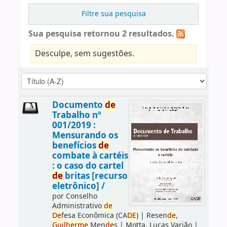
Filtre sua pesquisa
Sua pesquisa retornou 2 resultados.
Desculpe, sem sugestões.
Documento
de
Trabalho nº
001/2019 :
Mensurando os
benefícios
de
combate à cartéis
: o caso do cartel
de
britas [recurso
eletrônico] /
por
Conselho
Administrativo
de
De
fesa Econômica (CA
DE
)
|
Resen
de
,
Guilherme
Men
de
s
|
Motta, Lucas Varjão
|