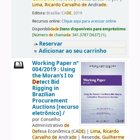
Lima,
Ricardo
Carvalho
de
Andra
de
.
Editora:
Brasília: CA
DE
, 2019
Recursos online:
Clique aqui para acessar online
Disponibili
da
de
:
Itens disponíveis para empréstimo:
[
Número
de
chama
da
:
341.3787 D637
]
(1).
Reservar
Adicionar ao seu carrinho
Working Paper nº
004/2019 : Using
the Moran’s I to
De
tect Bid
Rigging in
Brazilian
Procurement
Auctions [recurso
eletrônico] /
por
Conselho
Administrativo
de
De
fesa Econômica (CA
DE
)
|
Lima,
Ricardo
Carvalho
de
Andra
de
|
Resen
de
,
Guilherme