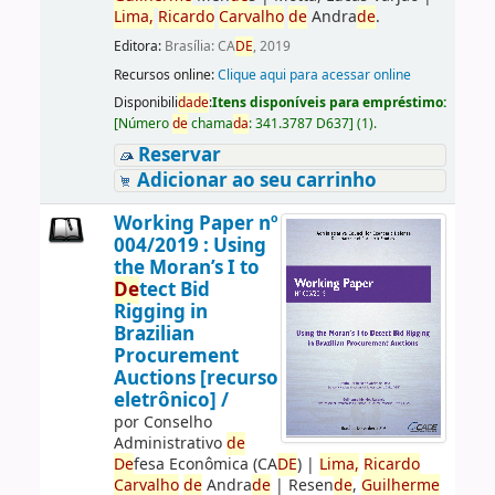
Lima,
Ricardo
Carvalho
de
Andra
de
.
Editora:
Brasília: CA
DE
, 2019
Recursos online:
Clique aqui para acessar online
Disponibili
da
de
:
Itens disponíveis para empréstimo:
[
Número
de
chama
da
:
341.3787 D637
]
(1).
Reservar
Adicionar ao seu carrinho
Working Paper nº
004/2019 : Using
the Moran’s I to
De
tect Bid
Rigging in
Brazilian
Procurement
Auctions [recurso
eletrônico] /
por
Conselho
Administrativo
de
De
fesa Econômica (CA
DE
)
|
Lima,
Ricardo
Carvalho
de
Andra
de
|
Resen
de
,
Guilherme