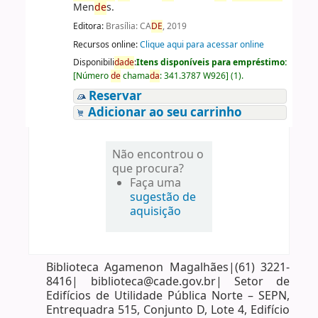
Men
de
s.
Editora:
Brasília: CA
DE
, 2019
Recursos online:
Clique aqui para acessar online
Disponibili
da
de
:
Itens disponíveis para empréstimo:
[
Número
de
chama
da
:
341.3787 W926
]
(1).
Reservar
Adicionar ao seu carrinho
Não encontrou o
que procura?
Faça uma
sugestão de
aquisição
Biblioteca Agamenon Magalhães|(61) 3221-
8416| biblioteca@cade.gov.br| Setor de
Edifícios de Utilidade Pública Norte – SEPN,
Entrequadra 515, Conjunto D, Lote 4, Edifício