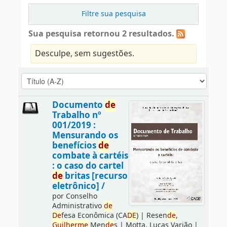
Filtre sua pesquisa
Sua pesquisa retornou 2 resultados.
Desculpe, sem sugestões.
Documento
de
Trabalho nº
001/2019 :
Mensurando os
benefícios
de
combate à cartéis
: o caso do cartel
de
britas [recurso
eletrônico] /
por
Conselho
Administrativo
de
De
fesa Econômica (CA
DE
)
|
Resen
de
,
Guilherme
Men
de
s
|
Motta, Lucas Varjão
|