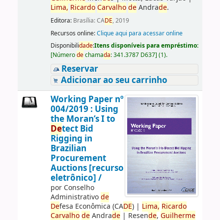
Lima,
Ricardo
Carvalho
de
Andra
de
.
Editora:
Brasília: CA
DE
, 2019
Recursos online:
Clique aqui para acessar online
Disponibili
da
de
:
Itens disponíveis para empréstimo:
[
Número
de
chama
da
:
341.3787 D637
]
(1).
Reservar
Adicionar ao seu carrinho
Working Paper nº
004/2019 : Using
the Moran’s I to
De
tect Bid
Rigging in
Brazilian
Procurement
Auctions [recurso
eletrônico] /
por
Conselho
Administrativo
de
De
fesa Econômica (CA
DE
)
|
Lima,
Ricardo
Carvalho
de
Andra
de
|
Resen
de
,
Guilherme