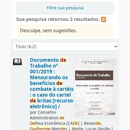
Filtre sua pesquisa
Sua pesquisa retornou 2 resultados.
Desculpe, sem sugestões.
Documento
de
Trabalho nº
001/2019 :
Mensurando os
benefícios
de
combate à cartéis
: o caso do cartel
de
britas [recurso
eletrônico] /
por
Conselho
Administrativo
de
De
fesa Econômica (CA
DE
)
|
Resen
de
,
Guilherme
Men
de
s
|
Motta, Lucas Varjão
|