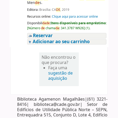
Men
de
s.
Editora:
Brasília: CA
DE
, 2019
Recursos online:
Clique aqui para acessar online
Disponibili
da
de
:
Itens disponíveis para empréstimo:
[
Número
de
chama
da
:
341.3787 W926
]
(1).
Reservar
Adicionar ao seu carrinho
Não encontrou o
que procura?
Faça uma
sugestão de
aquisição
Biblioteca Agamenon Magalhães|(61) 3221-
8416| biblioteca@cade.gov.br| Setor de
Edifícios de Utilidade Pública Norte – SEPN,
Entrequadra 515, Conjunto D, Lote 4, Edifício