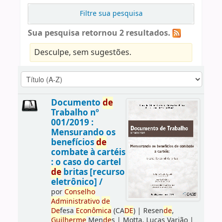
Filtre sua pesquisa
Sua pesquisa retornou 2 resultados.
Desculpe, sem sugestões.
Documento
de
Trabalho nº
001/2019 :
Mensurando os
benefícios
de
combate à cartéis
: o caso do cartel
de
britas [recurso
eletrônico] /
por
Conselho
Administrativo
de
De
fesa
Econômica
(CA
DE
)
|
Resen
de
,
Guilherme
Men
de
s
|
Motta, Lucas Varjão
|