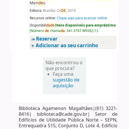
Men
de
s.
Editora:
Brasília: CA
DE
, 2019
Recursos online:
Clique aqui para acessar online
Disponibili
da
de
:
Itens disponíveis para empréstimo:
[
Número
de
chama
da
:
341.3787 W926
]
(1).
Reservar
Adicionar ao seu carrinho
Não encontrou o
que procura?
Faça uma
sugestão de
aquisição
Biblioteca Agamenon Magalhães|(61) 3221-
8416| biblioteca@cade.gov.br| Setor de
Edifícios de Utilidade Pública Norte – SEPN,
Entrequadra 515, Conjunto D, Lote 4, Edifício