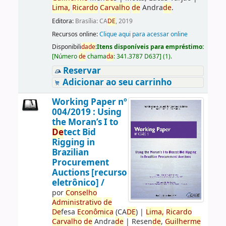
Lima,
Ricardo
Carvalho
de
Andra
de
.
Editora:
Brasília: CA
DE
, 2019
Recursos online:
Clique aqui para acessar online
Disponibili
da
de
:
Itens disponíveis para empréstimo:
[
Número
de
chama
da
:
341.3787 D637
]
(1).
Reservar
Adicionar ao seu carrinho
Working Paper nº
004/2019 : Using
the Moran’s I to
De
tect Bid
Rigging in
Brazilian
Procurement
Auctions [recurso
eletrônico] /
por
Conselho
Administrativo
de
De
fesa
Econômica
(CA
DE
)
|
Lima,
Ricardo
Carvalho
de
Andra
de
|
Resen
de
,
Guilherme