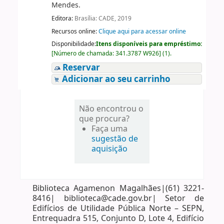
Mendes.
Editora:
Brasília: CADE, 2019
Recursos online:
Clique aqui para acessar online
Disponibilidade:
Itens disponíveis para empréstimo:
[
Número de chamada:
341.3787 W926
]
(1).
Reservar
Adicionar ao seu carrinho
Não encontrou o
que procura?
Faça uma
sugestão de
aquisição
Biblioteca Agamenon Magalhães|(61) 3221-
8416| biblioteca@cade.gov.br| Setor de
Edifícios de Utilidade Pública Norte – SEPN,
Entrequadra 515, Conjunto D, Lote 4, Edifício