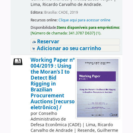
Lima, Ricardo Carvalho de Andrade.
Editora:
Brasília: CADE, 2019
Recursos online:
Clique aqui para acessar online
Disponibilidade:
Itens disponíveis para empréstimo:
[
Número de chamada:
341.3787 D637
]
(1).
Reservar
Adicionar ao seu carrinho
Working Paper nº
004/2019 : Using
the Moran’s I to
Detect Bid
Rigging in
Brazilian
Procurement
Auctions [recurso
eletrônico] /
por
Conselho
Administrativo de
Defesa Econômica (CADE)
|
Lima, Ricardo
Carvalho de Andrade
|
Resende, Guilherme