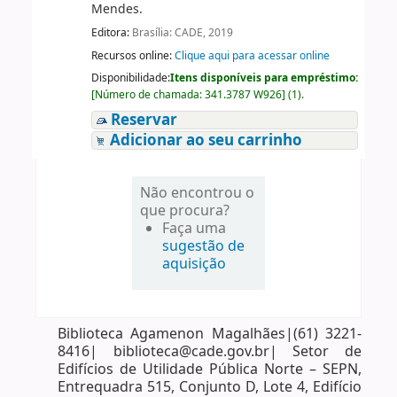
Mendes.
Editora:
Brasília: CADE, 2019
Recursos online:
Clique aqui para acessar online
Disponibilidade:
Itens disponíveis para empréstimo:
[
Número de chamada:
341.3787 W926
]
(1).
Reservar
Adicionar ao seu carrinho
Não encontrou o
que procura?
Faça uma
sugestão de
aquisição
Biblioteca Agamenon Magalhães|(61) 3221-
8416| biblioteca@cade.gov.br| Setor de
Edifícios de Utilidade Pública Norte – SEPN,
Entrequadra 515, Conjunto D, Lote 4, Edifício