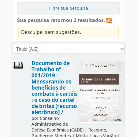
Filtre sua pesquisa
Sua pesquisa retornou 2 resultados.
Desculpe, sem sugestões.
Documento de
Trabalho nº
001/2019 :
Mensurando os
benefícios de
combate à cartéis
: o caso do cartel
de britas [recurso
eletrônico] /
por
Conselho
Administrativo de
Defesa Econômica (CADE)
|
Resende,
Guilherme Mendes
|
Motta, Lucas Varjão
|