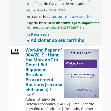
Lima, Ricardo Carvalho de Andrade.
Editora:
Brasília: CADE, 2019
Recursos online:
Clique aqui para acessar online
Disponibilidade:
Itens disponíveis para empréstimo:
[
Número de chamada:
341.3787 D637
]
(1).
Reservar
Adicionar ao seu carrinho
Working Paper nº
004/2019 : Using
the Moran’s I to
Detect Bid
Rigging in
Brazilian
Procurement
Auctions [recurso
eletrônico] /
por
Conselho
Administrativo de
Defesa Econômica (CADE)
|
Lima, Ricardo
Carvalho de Andrade
|
Resende, Guilherme