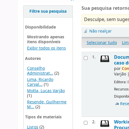
Sua pesquisa retorno
Filtre sua pesquisa
Desculpe, sem suges
Disponibilidade
Não realçar
Mostrando apenas
itens disponíveis
Selecionar tudo
Lim
Exibir todos os itens
Docu
1.
Autores
caso d
Conselho
por
Con
Administrat...
(2)
Varjão
Lima, Ricardo
Editora:
B
Carval...
(1)
Recursos
Motta, Lucas Varjão
(1)
Disponibi
Resende, Guilherme
Rese
M...
(2)
Tipos de materiais
Workin
2.
Livros
(2)
Procur