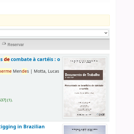
os
de
combate à cartéis : o
herme
Men
de
s
|
Motta, Lucas
637
]
(1).
Rigging in Brazilian