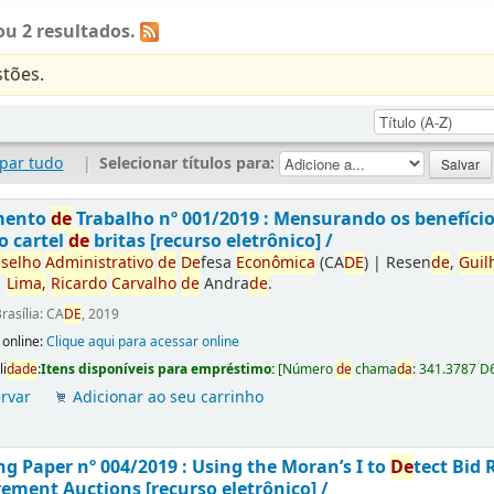
u 2 resultados.
tões.
par tudo
|
Selecionar títulos para:
mento
de
Trabalho nº 001/2019 : Mensurando os benefíci
o cartel
de
britas [recurso eletrônico] /
selho
Administrativo
de
De
fesa
Econômica
(CA
DE
)
|
Resen
de
,
Guil
|
Lima,
Ricardo
Carvalho
de
Andra
de
.
rasília: CA
DE
, 2019
 online:
Clique aqui para acessar online
li
da
de
:
Itens disponíveis para empréstimo:
[
Número
de
chama
da
:
341.3787 D
rvar
Adicionar ao seu carrinho
g Paper nº 004/2019 : Using the Moran’s I to
De
tect Bid 
ement Auctions [recurso eletrônico] /