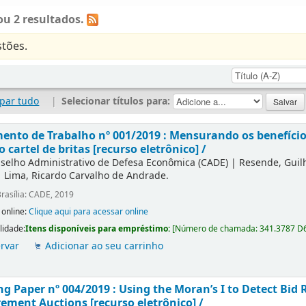
u 2 resultados.
tões.
par tudo
|
Selecionar títulos para:
nto de Trabalho nº 001/2019 : Mensurando os benefícios
o cartel de britas [recurso eletrônico] /
selho Administrativo de Defesa Econômica (CADE)
|
Resende, Gui
|
Lima, Ricardo Carvalho de Andrade.
rasília: CADE, 2019
 online:
Clique aqui para acessar online
lidade:
Itens disponíveis para empréstimo:
[
Número de chamada:
341.3787 D
rvar
Adicionar ao seu carrinho
g Paper nº 004/2019 : Using the Moran’s I to Detect Bid R
ement Auctions [recurso eletrônico] /