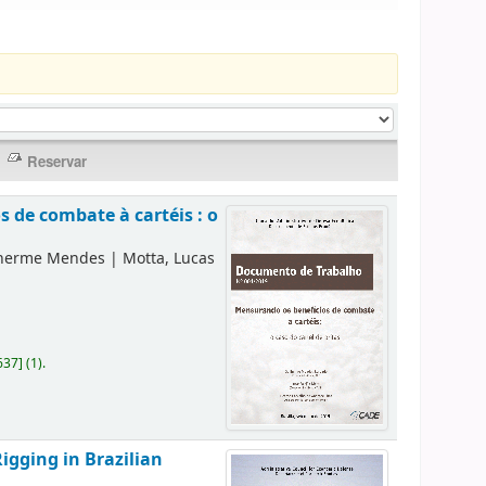
 de combate à cartéis : o
lherme Mendes
|
Motta, Lucas
637
]
(1).
igging in Brazilian