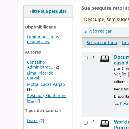
Sua pesquisa retorno
Filtre sua pesquisa
Desculpe, sem suges
Disponibilidade
Não realçar
Limitar aos itens
disponíveis.
Selecionar tudo
Lim
Autores
Docume
1.
Conselho
caso d
Administrat...
(2)
por
Con
Lima, Ricardo
Varjão
Carval...
(1)
Editora:
B
Motta, Lucas Varjão
(1)
Recursos
Resende, Guilherme
Disponibi
M...
(2)
Rese
Tipos de materiais
Livros
(2)
Workin
2.
Procur