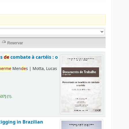
os
de
combate à cartéis : o
herme
Men
de
s
|
Motta, Lucas
637
]
(1).
Rigging in Brazilian