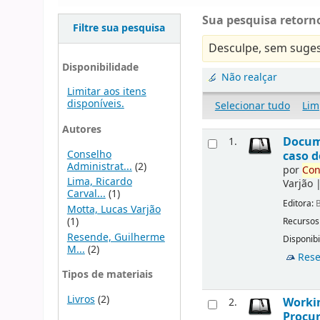
Sua pesquisa retorno
Filtre sua pesquisa
Desculpe, sem suges
Disponibilidade
Não realçar
Limitar aos itens
disponíveis.
Selecionar tudo
Lim
Autores
Docu
1.
Conselho
caso d
Administrat...
(2)
por
Con
Lima, Ricardo
Varjão
Carval...
(1)
Editora:
B
Motta, Lucas Varjão
(1)
Recursos
Resende, Guilherme
Disponibi
M...
(2)
Rese
Tipos de materiais
Livros
(2)
Workin
2.
Procur