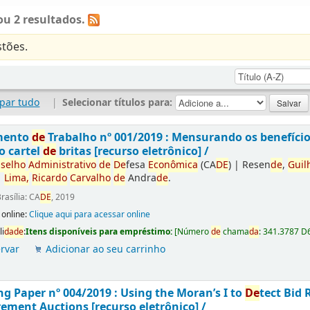
u 2 resultados.
tões.
par tudo
|
Selecionar títulos para:
mento
de
Trabalho nº 001/2019 : Mensurando os benefíci
o cartel
de
britas [recurso eletrônico] /
selho
Administrativo
de
De
fesa
Econômica
(CA
DE
)
|
Resen
de
,
Guil
|
Lima,
Ricardo
Carvalho
de
Andra
de
.
rasília: CA
DE
, 2019
 online:
Clique aqui para acessar online
li
da
de
:
Itens disponíveis para empréstimo:
[
Número
de
chama
da
:
341.3787 D
rvar
Adicionar ao seu carrinho
g Paper nº 004/2019 : Using the Moran’s I to
De
tect Bid 
ement Auctions [recurso eletrônico] /