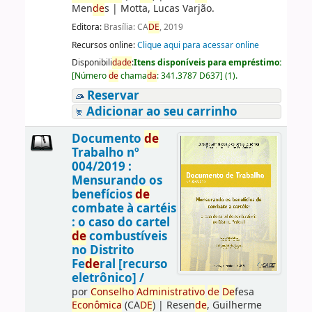
Men
de
s
|
Motta, Lucas Varjão.
Editora:
Brasília: CA
DE
, 2019
Recursos online:
Clique aqui para acessar online
Disponibili
da
de
:
Itens disponíveis para empréstimo:
[
Número
de
chama
da
:
341.3787 D637
]
(1).
Reservar
Adicionar ao seu carrinho
Documento
de
Trabalho nº
004/2019 :
Mensurando os
benefícios
de
combate à cartéis
: o caso do cartel
de
combustíveis
no Distrito
Fe
de
ral [recurso
eletrônico] /
por
Conselho
Administrativo
de
De
fesa
Econômica
(CA
DE
)
|
Resen
de
, Guilherme