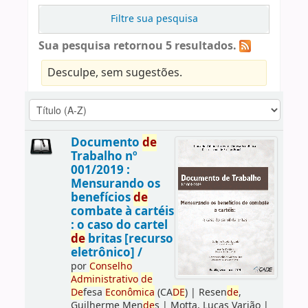
Filtre sua pesquisa
Sua pesquisa retornou 5 resultados.
Desculpe, sem sugestões.
Documento
de
Trabalho nº
001/2019 :
Mensurando os
benefícios
de
combate à cartéis
: o caso do cartel
de
britas [recurso
eletrônico] /
por
Conselho
Administrativo
de
De
fesa
Econômica
(CA
DE
)
|
Resen
de
,
Guilherme Men
de
s
|
Motta, Lucas Varjão
|