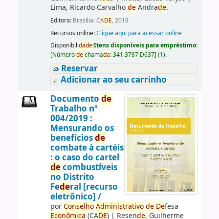
Lima, Ricardo Carvalho
de
Andra
de
.
Editora:
Brasília: CA
DE
, 2019
Recursos online:
Clique aqui para acessar online
Disponibili
da
de
:
Itens disponíveis para empréstimo:
[
Número
de
chama
da
:
341.3787 D637
]
(1).
Reservar
Adicionar ao seu carrinho
Documento
de
Trabalho nº
004/2019 :
Mensurando os
benefícios
de
combate à cartéis
: o caso do cartel
de
combustíveis
no Distrito
Fe
de
ral [recurso
eletrônico] /
por
Conselho
Administrativo
de
De
fesa
Econômica
(CA
DE
)
|
Resen
de
, Guilherme