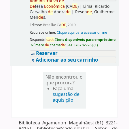
Administrativo
de
De
fesa
Econômica
(CA
DE
)
|
Lima, Ricardo
Carvalho
de
Andra
de
|
Resen
de
, Guilherme
Men
de
s.
Editora:
Brasília: CA
DE
, 2019
Recursos online:
Clique aqui para acessar online
Disponibili
da
de
:
Itens disponíveis para empréstimo:
[
Número
de
chama
da
:
341.3787 W926
]
(1).
Reservar
Adicionar ao seu carrinho
Não encontrou o
que procura?
Faça uma
sugestão de
aquisição
Biblioteca Agamenon Magalhães|(61) 3221-
8416| biblioteca@cade.gov.br| Setor de