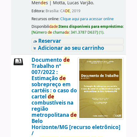
Men
de
s
|
Motta, Lucas Varjão.
Editora:
Brasília: CA
DE
, 2019
Recursos online:
Clique aqui para acessar online
Disponibili
da
de
:
Itens disponíveis para empréstimo:
[
Número
de
chama
da
:
341.3787 D637
]
(1).
Reservar
Adicionar ao seu carrinho
Documento
de
Trabalho nº
007/2022 :
Estimação
de
sobrepreço em
cartéis : o caso do
cartel
de
combustíveis na
região
metropolitana
de
Belo
Horizonte/MG [recurso eletrônico]
/