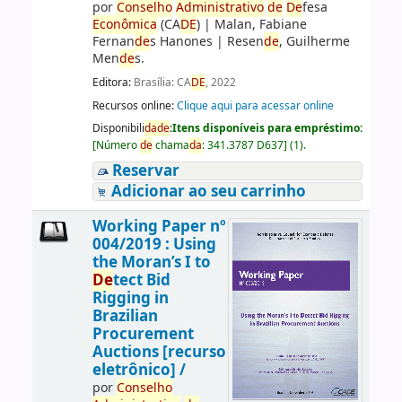
por
Conselho
Administrativo
de
De
fesa
Econômica
(CA
DE
)
|
Malan, Fabiane
Fernan
de
s Hanones
|
Resen
de
, Guilherme
Men
de
s.
Editora:
Brasília: CA
DE
, 2022
Recursos online:
Clique aqui para acessar online
Disponibili
da
de
:
Itens disponíveis para empréstimo:
[
Número
de
chama
da
:
341.3787 D637
]
(1).
Reservar
Adicionar ao seu carrinho
Working Paper nº
004/2019 : Using
the Moran’s I to
De
tect Bid
Rigging in
Brazilian
Procurement
Auctions [recurso
eletrônico] /
por
Conselho