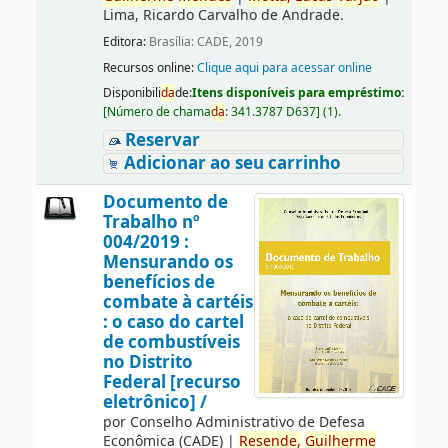
Lima, Ricardo Carvalho de Andrade.
Editora:
Brasília: CADE, 2019
Recursos online:
Clique aqui para acessar online
Disponibili
da
de:
Itens disponíveis para empréstimo:
[
Número de chama
da
:
341.3787 D637
]
(1).
Reservar
Adicionar ao seu carrinho
Documento de
Trabalho nº
004/2019 :
Mensurando os
benefícios de
combate à cartéis
: o caso do cartel
de combustíveis
no Distrito
Federal [recurso
eletrônico] /
por
Conselho Administrativo de Defesa
Econômica (CADE)
|
Resende,
Guilherme