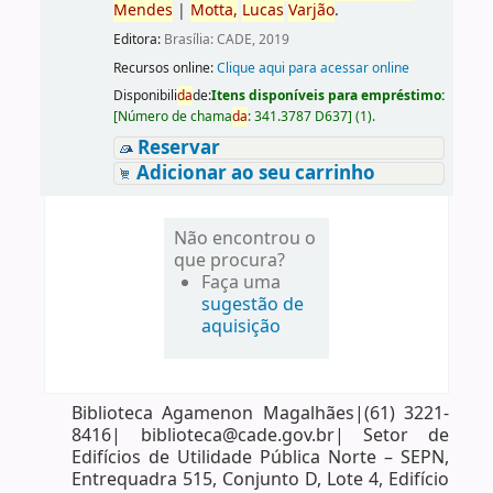
Mendes
|
Motta,
Lucas
Varjão
.
Editora:
Brasília: CADE, 2019
Recursos online:
Clique aqui para acessar online
Disponibili
da
de:
Itens disponíveis para empréstimo:
[
Número de chama
da
:
341.3787 D637
]
(1).
Reservar
Adicionar ao seu carrinho
Não encontrou o
que procura?
Faça uma
sugestão de
aquisição
Biblioteca Agamenon Magalhães|(61) 3221-
8416| biblioteca@cade.gov.br| Setor de
Edifícios de Utilidade Pública Norte – SEPN,
Entrequadra 515, Conjunto D, Lote 4, Edifício