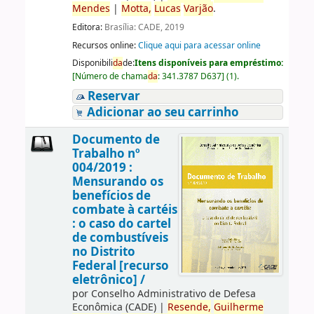
Mendes
|
Motta,
Lucas
Varjão
.
Editora:
Brasília: CADE, 2019
Recursos online:
Clique aqui para acessar online
Disponibili
da
de:
Itens disponíveis para empréstimo:
[
Número de chama
da
:
341.3787 D637
]
(1).
Reservar
Adicionar ao seu carrinho
Documento de
Trabalho nº
004/2019 :
Mensurando os
benefícios de
combate à cartéis
: o caso do cartel
de combustíveis
no Distrito
Federal [recurso
eletrônico] /
por
Conselho Administrativo de Defesa
Econômica (CADE)
|
Resende,
Guilherme