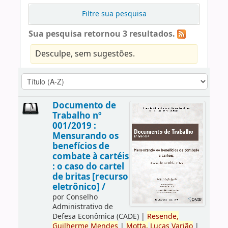
Filtre sua pesquisa
Sua pesquisa retornou 3 resultados.
Desculpe, sem sugestões.
Documento de
Trabalho nº
001/2019 :
Mensurando os
benefícios de
combate à cartéis
: o caso do cartel
de britas [recurso
eletrônico] /
por
Conselho
Administrativo de
Defesa Econômica (CADE)
|
Resende,
Guilherme
Mendes
|
Motta,
Lucas
Varjão
|