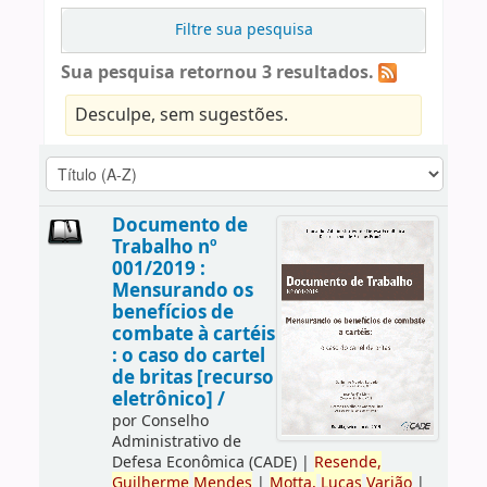
Filtre sua pesquisa
Sua pesquisa retornou 3 resultados.
Desculpe, sem sugestões.
Documento de
Trabalho nº
001/2019 :
Mensurando os
benefícios de
combate à cartéis
: o caso do cartel
de britas [recurso
eletrônico] /
por
Conselho
Administrativo de
Defesa Econômica (CADE)
|
Resende,
Guilherme
Mendes
|
Motta,
Lucas
Varjão
|