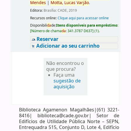
Mendes
|
Motta,
Lucas
Varjão
.
Editora:
Brasília: CADE, 2019
Recursos online:
Clique aqui para acessar online
Disponibili
da
de:
Itens disponíveis para empréstimo:
[
Número de chama
da
:
341.3787 D637
]
(1).
Reservar
Adicionar ao seu carrinho
Não encontrou o
que procura?
Faça uma
sugestão de
aquisição
Biblioteca Agamenon Magalhães|(61) 3221-
8416| biblioteca@cade.gov.br| Setor de
Edifícios de Utilidade Pública Norte – SEPN,
Entrequadra 515, Conjunto D, Lote 4, Edifício