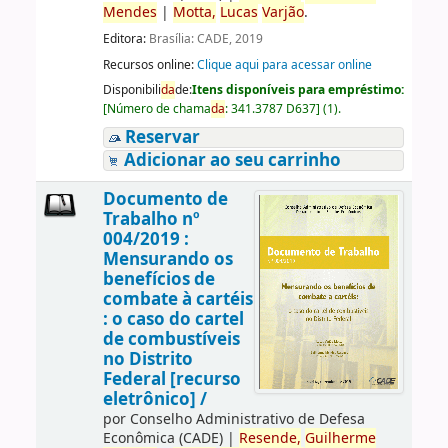
Mendes
|
Motta,
Lucas
Varjão
.
Editora:
Brasília: CADE, 2019
Recursos online:
Clique aqui para acessar online
Disponibili
da
de:
Itens disponíveis para empréstimo:
[
Número de chama
da
:
341.3787 D637
]
(1).
Reservar
Adicionar ao seu carrinho
Documento de
Trabalho nº
004/2019 :
Mensurando os
benefícios de
combate à cartéis
: o caso do cartel
de combustíveis
no Distrito
Federal [recurso
eletrônico] /
por
Conselho Administrativo de Defesa
Econômica (CADE)
|
Resende,
Guilherme