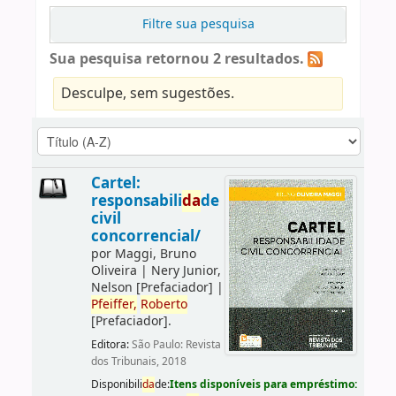
Filtre sua pesquisa
Sua pesquisa retornou 2 resultados.
Desculpe, sem sugestões.
Cartel:
responsabili
da
de
civil
concorrencial/
por
Maggi, Bruno
Oliveira
|
Nery Junior,
Nelson
[Prefaciador]
|
Pfeiffer,
Roberto
[Prefaciador]
.
Editora:
São Paulo: Revista
dos Tribunais, 2018
Disponibili
da
de:
Itens disponíveis para empréstimo: