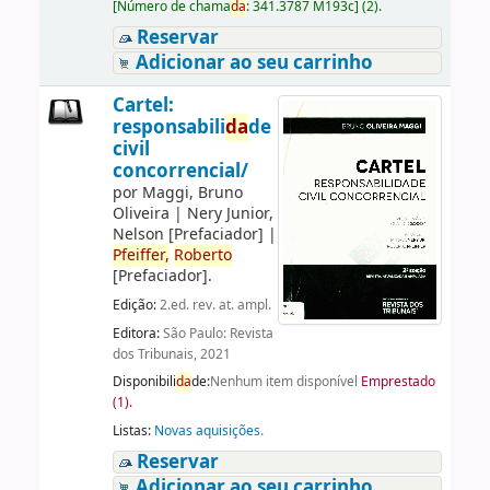
[
Número de chama
da
:
341.3787 M193c
]
(2).
Reservar
Adicionar ao seu carrinho
Cartel:
responsabili
da
de
civil
concorrencial/
por
Maggi, Bruno
Oliveira
|
Nery Junior,
Nelson
[Prefaciador]
|
Pfeiffer,
Roberto
[Prefaciador]
.
Edição:
2.ed. rev. at. ampl.
Editora:
São Paulo: Revista
dos Tribunais, 2021
Disponibili
da
de:
Nenhum item disponível
Emprestado
(1).
Listas:
Novas aquisições
.
Reservar
Adicionar ao seu carrinho