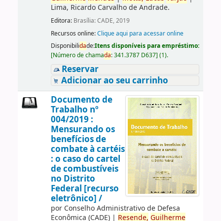
Lima, Ricardo Carvalho de Andrade.
Editora:
Brasília: CADE, 2019
Recursos online:
Clique aqui para acessar online
Disponibili
da
de:
Itens disponíveis para empréstimo:
[
Número de chama
da
:
341.3787 D637
]
(1).
Reservar
Adicionar ao seu carrinho
Documento de
Trabalho nº
004/2019 :
Mensurando os
benefícios de
combate à cartéis
: o caso do cartel
de combustíveis
no Distrito
Federal [recurso
eletrônico] /
por
Conselho Administrativo de Defesa
Econômica (CADE)
|
Resende,
Guilherme