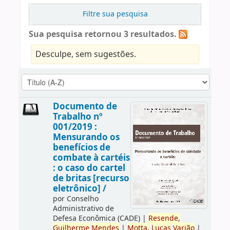
Filtre sua pesquisa
Sua pesquisa retornou 3 resultados.
Desculpe, sem sugestões.
Documento de
Trabalho nº
001/2019 :
Mensurando os
benefícios de
combate à cartéis
: o caso do cartel
de britas [recurso
eletrônico] /
por
Conselho
Administrativo de
Defesa Econômica (CADE)
|
Resende,
Guilherme
Mendes
|
Motta,
Lucas
Varjão
|