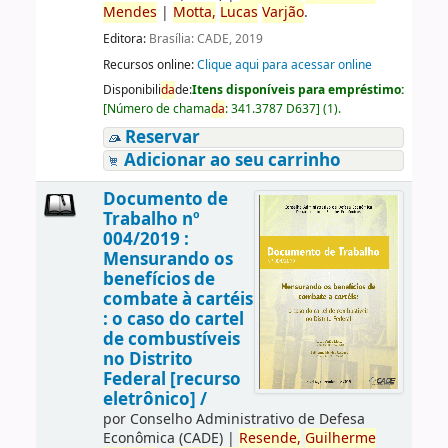
Mendes
|
Motta,
Lucas
Varjão
.
Editora:
Brasília: CADE, 2019
Recursos online:
Clique aqui para acessar online
Disponibili
da
de:
Itens disponíveis para empréstimo:
[
Número de chama
da
:
341.3787 D637
]
(1).
Reservar
Adicionar ao seu carrinho
Documento de
Trabalho nº
004/2019 :
Mensurando os
benefícios de
combate à cartéis
: o caso do cartel
de combustíveis
no Distrito
Federal [recurso
eletrônico] /
por
Conselho Administrativo de Defesa
Econômica (CADE)
|
Resende,
Guilherme