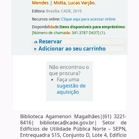
Mendes
|
Motta,
Lucas
Varjão
.
Editora:
Brasília: CADE, 2019
Recursos online:
Clique aqui para acessar online
Disponibili
da
de:
Itens disponíveis para empréstimo:
[
Número de chama
da
:
341.3787 D637
]
(1).
Reservar
Adicionar ao seu carrinho
Não encontrou o
que procura?
Faça uma
sugestão de
aquisição
Biblioteca Agamenon Magalhães|(61) 3221-
8416| biblioteca@cade.gov.br| Setor de
Edifícios de Utilidade Pública Norte – SEPN,
Entrequadra 515, Conjunto D, Lote 4, Edifício