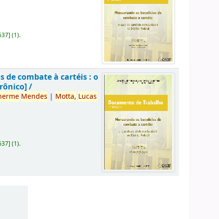
637
]
(1).
 de combate à cartéis : o
rônico] /
herme
Mendes
|
Motta,
Lucas
637
]
(1).