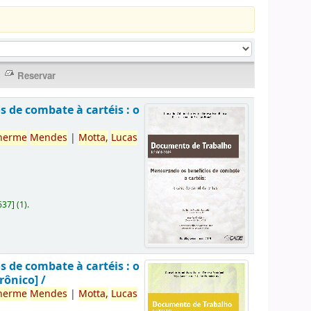
 de combate à cartéis : o
herme
Mendes
|
Motta,
Lucas
637
]
(1).
 de combate à cartéis : o
rônico] /
herme
Mendes
|
Motta,
Lucas