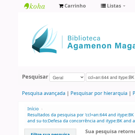
Carrinho
Listas
Biblioteca
Agamenon
Magalhães
Pesquisar
Pesquisa avançada
Pesquisar por hierarquia
P
Início
›
Resultados da pesquisa por 'ccl=an:644 and itype:BK 
and su-to:Defesa da concorrência and itype:BK and 
Sua pesquisa retorno
Filtre sua pesquisa