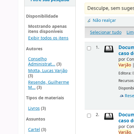
Desculpe, sem suges
Disponibilidade
Não realçar
Mostrando apenas
itens disponíveis
Selecionar tudo
Lim
Exibir todos os itens
Docume
1.
Autores
caso d
Conselho
por
Con
Administrat...
(3)
Varjão
Motta, Lucas Varjão
Editora:
B
(3)
Recursos
Resende, Guilherme
M...
(3)
Disponibi
Rese
Tipos de materiais
Livros
(3)
Docume
2.
Assuntos
caso d
por
Con
Cartel
(3)
Varjão
.