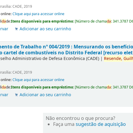
rasília: CADE, 2019
 online:
Clique aqui para acessar online
li
da
de:
Itens disponíveis para empréstimo:
[
Número de chama
da
:
341.3787 D
rvar
Adicionar ao seu carrinho
nto de Trabalho nº 004/2019 : Mensurando os benefícios
o cartel de combustíveis no Distrito Federal [recurso elet
selho Administrativo de Defesa Econômica (CADE)
|
Resende,
Guil
rasília: CADE, 2019
 online:
Clique aqui para acessar online
li
da
de:
Itens disponíveis para empréstimo:
[
Número de chama
da
:
341.3787 D
rvar
Adicionar ao seu carrinho
Não encontrou o que procura?
Faça uma
sugestão de aquisição