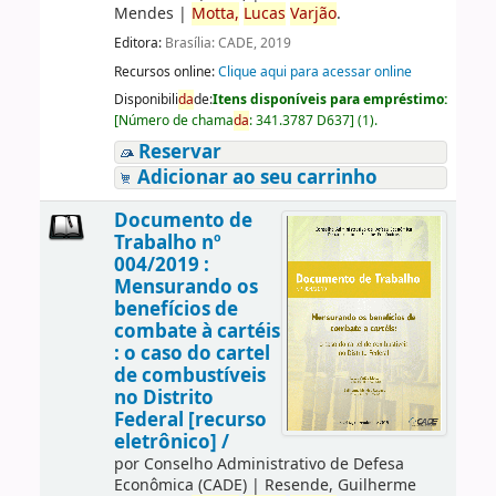
Mendes
|
Motta,
Lucas
Varjão
.
Editora:
Brasília: CADE, 2019
Recursos online:
Clique aqui para acessar online
Disponibili
da
de:
Itens disponíveis para empréstimo:
[
Número de chama
da
:
341.3787 D637
]
(1).
Reservar
Adicionar ao seu carrinho
Documento de
Trabalho nº
004/2019 :
Mensurando os
benefícios de
combate à cartéis
: o caso do cartel
de combustíveis
no Distrito
Federal [recurso
eletrônico] /
por
Conselho Administrativo de Defesa
Econômica (CADE)
|
Resende, Guilherme