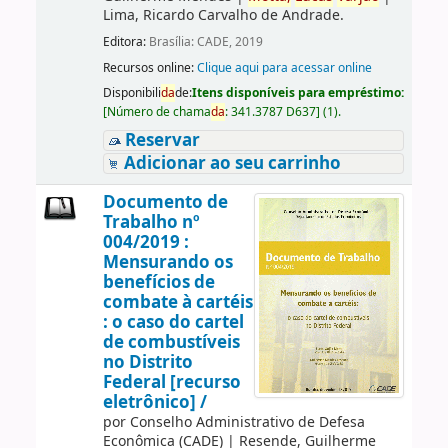
Lima, Ricardo Carvalho de Andrade.
Editora:
Brasília: CADE, 2019
Recursos online:
Clique aqui para acessar online
Disponibili
da
de:
Itens disponíveis para empréstimo:
[
Número de chama
da
:
341.3787 D637
]
(1).
Reservar
Adicionar ao seu carrinho
Documento de
Trabalho nº
004/2019 :
Mensurando os
benefícios de
combate à cartéis
: o caso do cartel
de combustíveis
no Distrito
Federal [recurso
eletrônico] /
por
Conselho Administrativo de Defesa
Econômica (CADE)
|
Resende, Guilherme