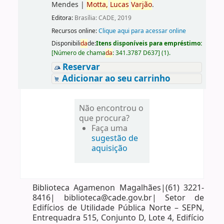
Mendes
|
Motta,
Lucas
Varjão
.
Editora:
Brasília: CADE, 2019
Recursos online:
Clique aqui para acessar online
Disponibili
da
de:
Itens disponíveis para empréstimo:
[
Número de chama
da
:
341.3787 D637
]
(1).
Reservar
Adicionar ao seu carrinho
Não encontrou o
que procura?
Faça uma
sugestão de
aquisição
Biblioteca Agamenon Magalhães|(61) 3221-
8416| biblioteca@cade.gov.br| Setor de
Edifícios de Utilidade Pública Norte – SEPN,
Entrequadra 515, Conjunto D, Lote 4, Edifício