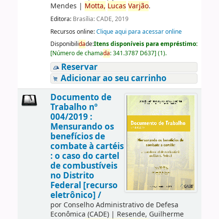
Mendes
|
Motta,
Lucas
Varjão
.
Editora:
Brasília: CADE, 2019
Recursos online:
Clique aqui para acessar online
Disponibili
da
de:
Itens disponíveis para empréstimo:
[
Número de chama
da
:
341.3787 D637
]
(1).
Reservar
Adicionar ao seu carrinho
Documento de
Trabalho nº
004/2019 :
Mensurando os
benefícios de
combate à cartéis
: o caso do cartel
de combustíveis
no Distrito
Federal [recurso
eletrônico] /
por
Conselho Administrativo de Defesa
Econômica (CADE)
|
Resende, Guilherme