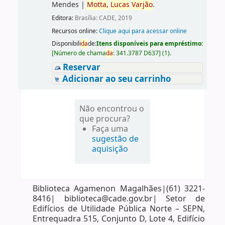
Mendes
|
Motta,
Lucas
Varjão
.
Editora:
Brasília: CADE, 2019
Recursos online:
Clique aqui para acessar online
Disponibili
da
de:
Itens disponíveis para empréstimo:
[
Número de chama
da
:
341.3787 D637
]
(1).
Reservar
Adicionar ao seu carrinho
Não encontrou o
que procura?
Faça uma
sugestão de
aquisição
Biblioteca Agamenon Magalhães|(61) 3221-
8416| biblioteca@cade.gov.br| Setor de
Edifícios de Utilidade Pública Norte – SEPN,
Entrequadra 515, Conjunto D, Lote 4, Edifício