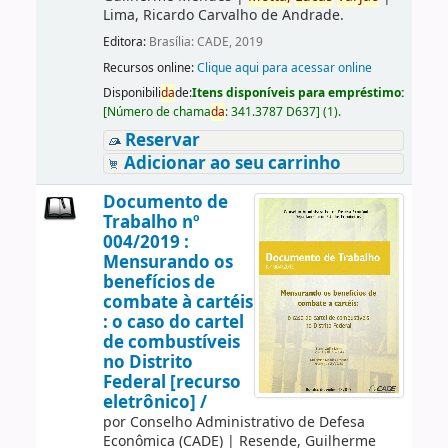
Lima, Ricardo Carvalho de Andrade.
Editora:
Brasília: CADE, 2019
Recursos online:
Clique aqui para acessar online
Disponibili
da
de:
Itens disponíveis para empréstimo:
[
Número de chama
da
:
341.3787 D637
]
(1).
Reservar
Adicionar ao seu carrinho
Documento de
Trabalho nº
004/2019 :
Mensurando os
benefícios de
combate à cartéis
: o caso do cartel
de combustíveis
no Distrito
Federal [recurso
eletrônico] /
por
Conselho Administrativo de Defesa
Econômica (CADE)
|
Resende, Guilherme