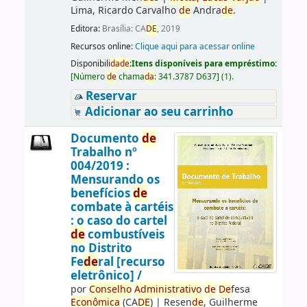
Lima, Ricardo Carvalho
de
Andra
de
.
Editora:
Brasília: CA
DE
, 2019
Recursos online:
Clique aqui para acessar online
Disponibili
da
de
:
Itens disponíveis para empréstimo:
[
Número
de
chama
da
:
341.3787 D637
]
(1).
Reservar
Adicionar ao seu carrinho
Documento
de
Trabalho nº
004/2019 :
Mensurando os
benefícios
de
combate à cartéis
: o caso do cartel
de
combustíveis
no Distrito
Fe
de
ral [recurso
eletrônico] /
por
Conselho
Administrativo
de
De
fesa
Econômica
(CA
DE
)
|
Resen
de
, Guilherme