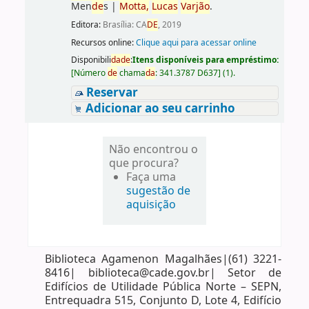
Men
de
s
|
Motta,
Lucas
Varjão
.
Editora:
Brasília: CA
DE
, 2019
Recursos online:
Clique aqui para acessar online
Disponibili
da
de
:
Itens disponíveis para empréstimo:
[
Número
de
chama
da
:
341.3787 D637
]
(1).
Reservar
Adicionar ao seu carrinho
Não encontrou o
que procura?
Faça uma
sugestão de
aquisição
Biblioteca Agamenon Magalhães|(61) 3221-
8416| biblioteca@cade.gov.br| Setor de
Edifícios de Utilidade Pública Norte – SEPN,
Entrequadra 515, Conjunto D, Lote 4, Edifício