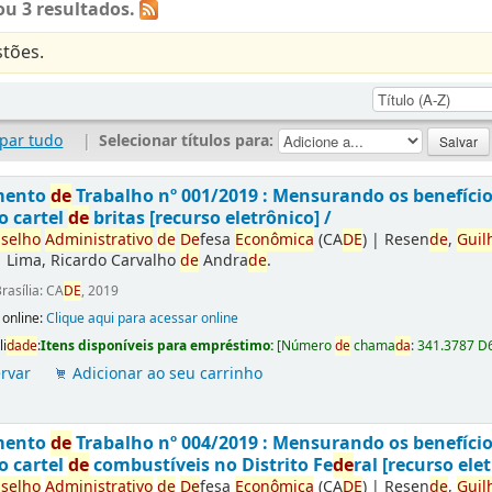
u 3 resultados.
tões.
par tudo
|
Selecionar títulos para:
mento
de
Trabalho nº 001/2019 : Mensurando os benefíci
o cartel
de
britas [recurso eletrônico] /
selho
Administrativo
de
De
fesa
Econômica
(CA
DE
)
|
Resen
de
,
Guil
|
Lima, Ricardo Carvalho
de
Andra
de
.
rasília: CA
DE
, 2019
 online:
Clique aqui para acessar online
li
da
de
:
Itens disponíveis para empréstimo:
[
Número
de
chama
da
:
341.3787 D
rvar
Adicionar ao seu carrinho
mento
de
Trabalho nº 004/2019 : Mensurando os benefíci
o cartel
de
combustíveis no Distrito Fe
de
ral [recurso elet
selho
Administrativo
de
De
fesa
Econômica
(CA
DE
)
|
Resen
de
,
Guil