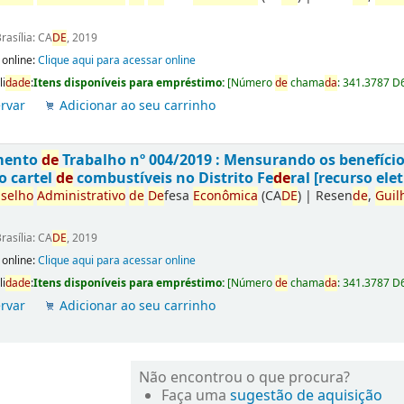
rasília: CA
DE
, 2019
 online:
Clique aqui para acessar online
li
da
de
:
Itens disponíveis para empréstimo:
[
Número
de
chama
da
:
341.3787 D
rvar
Adicionar ao seu carrinho
mento
de
Trabalho nº 004/2019 : Mensurando os benefíci
o cartel
de
combustíveis no Distrito Fe
de
ral [recurso elet
selho
Administrativo
de
De
fesa
Econômica
(CA
DE
)
|
Resen
de
,
Guil
rasília: CA
DE
, 2019
 online:
Clique aqui para acessar online
li
da
de
:
Itens disponíveis para empréstimo:
[
Número
de
chama
da
:
341.3787 D
rvar
Adicionar ao seu carrinho
Não encontrou o que procura?
Faça uma
sugestão de aquisição