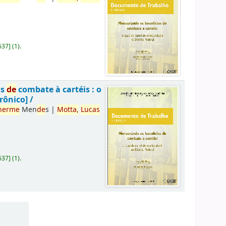
637
]
(1).
os
de
combate à cartéis : o
rônico] /
herme
Men
de
s
|
Motta,
Lucas
637
]
(1).