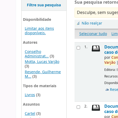
Sua pesquisa retorno
Filtre sua pesquisa
Desculpe, sem suges
Disponibilidade
Não realçar
Limitar aos itens
disponíveis.
Selecionar tudo
Lim
Autores
Docu
1.
Conselho
caso d
Administrat...
(3)
por
Con
Motta, Lucas Varjão
Varjão
(3)
Editora:
B
Resende, Guilherme
M...
(3)
Recursos
Disponibi
Tipos de materiais
Rese
Livros
(3)
Assuntos
Docu
2.
caso d
Cartel
(3)
por
Con