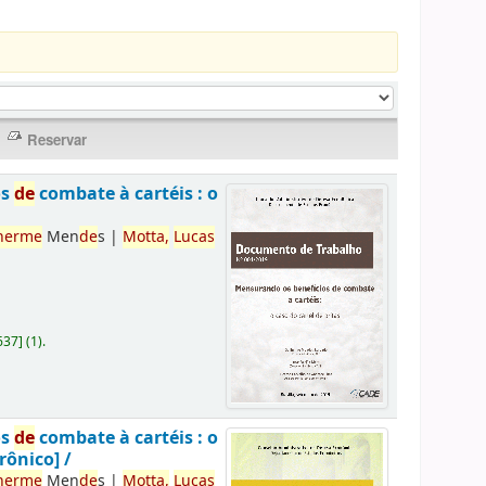
os
de
combate à cartéis : o
herme
Men
de
s
|
Motta,
Lucas
637
]
(1).
os
de
combate à cartéis : o
rônico] /
herme
Men
de
s
|
Motta,
Lucas