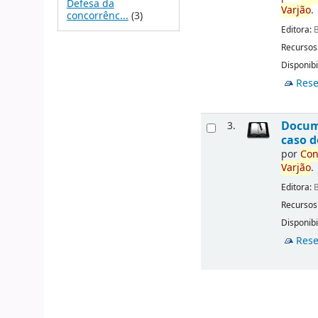
Defesa da
Varjão
.
concorrênc...
(3)
Editora:
B
Recursos
Disponibi
Rese
Docu
3.
caso d
por
Con
Varjão
.
Editora:
B
Recursos
Disponibi
Rese