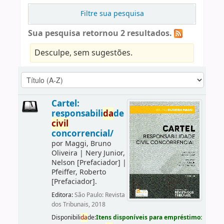
Filtre sua pesquisa
Sua pesquisa retornou 2 resultados.
Desculpe, sem sugestões.
Cartel:
responsabili
da
de
civil
concorrencial/
por
Maggi, Bruno
Oliveira
|
Nery Junior,
Nelson
[Prefaciador]
|
Pfeiffer, Roberto
[Prefaciador]
.
Editora:
São Paulo: Revista
dos Tribunais, 2018
Disponibili
da
de:
Itens disponíveis para empréstimo: