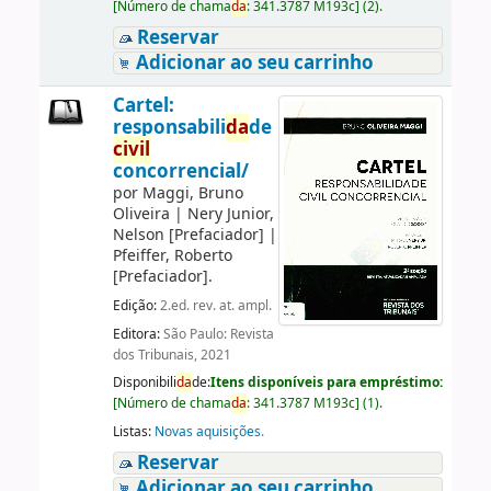
[
Número de chama
da
:
341.3787 M193c
]
(2).
Reservar
Adicionar ao seu carrinho
Cartel:
responsabili
da
de
civil
concorrencial/
por
Maggi, Bruno
Oliveira
|
Nery Junior,
Nelson
[Prefaciador]
|
Pfeiffer, Roberto
[Prefaciador]
.
Edição:
2.ed. rev. at. ampl.
Editora:
São Paulo: Revista
dos Tribunais, 2021
Disponibili
da
de:
Itens disponíveis para empréstimo:
[
Número de chama
da
:
341.3787 M193c
]
(1).
Listas:
Novas aquisições
.
Reservar
Adicionar ao seu carrinho