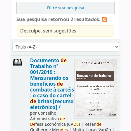
Filtre sua pesquisa
Sua pesquisa retornou 2 resultados.
Desculpe, sem sugestões.
Documento
de
Trabalho nº
001/2019 :
Mensurando os
benefícios
de
combate à cartéis
: o caso do cartel
de
britas [recurso
eletrônico] /
por
Conselho
Administrativo
de
De
fesa Econômica (CA
DE
)
|
Resen
de
,
Guilherme Men
de
s
|
Motta, Lucas Varjão
|