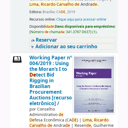
Lima,
Ricardo
Carvalho
de
Andra
de
.
Editora:
Brasília: CA
DE
, 2019
Recursos online:
Clique aqui para acessar online
Disponibili
da
de
:
Itens disponíveis para empréstimo:
[
Número
de
chama
da
:
341.3787 D637
]
(1).
Reservar
Adicionar ao seu carrinho
Working Paper nº
004/2019 : Using
the Moran’s I to
De
tect Bid
Rigging in
Brazilian
Procurement
Auctions [recurso
eletrônico] /
por
Conselho
Administrativo
de
De
fesa Econômica (CA
DE
)
|
Lima,
Ricardo
Carvalho
de
Andra
de
|
Resen
de
, Guilherme