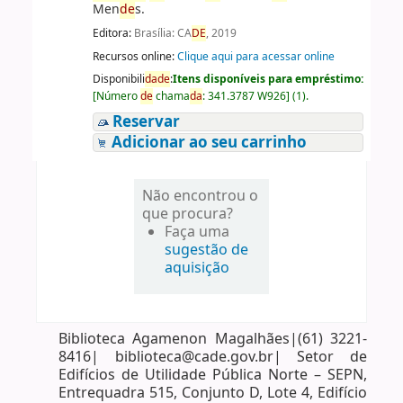
Men
de
s.
Editora:
Brasília: CA
DE
, 2019
Recursos online:
Clique aqui para acessar online
Disponibili
da
de
:
Itens disponíveis para empréstimo:
[
Número
de
chama
da
:
341.3787 W926
]
(1).
Reservar
Adicionar ao seu carrinho
Não encontrou o
que procura?
Faça uma
sugestão de
aquisição
Biblioteca Agamenon Magalhães|(61) 3221-
8416| biblioteca@cade.gov.br| Setor de
Edifícios de Utilidade Pública Norte – SEPN,
Entrequadra 515, Conjunto D, Lote 4, Edifício