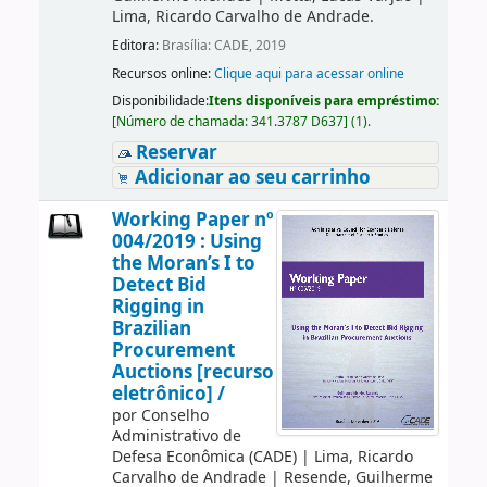
Lima, Ricardo Carvalho de Andrade.
Editora:
Brasília: CADE, 2019
Recursos online:
Clique aqui para acessar online
Disponibilidade:
Itens disponíveis para empréstimo:
[
Número de chamada:
341.3787 D637
]
(1).
Reservar
Adicionar ao seu carrinho
Working Paper nº
004/2019 : Using
the Moran’s I to
Detect Bid
Rigging in
Brazilian
Procurement
Auctions [recurso
eletrônico] /
por
Conselho
Administrativo de
Defesa Econômica (CADE)
|
Lima, Ricardo
Carvalho de Andrade
|
Resende, Guilherme