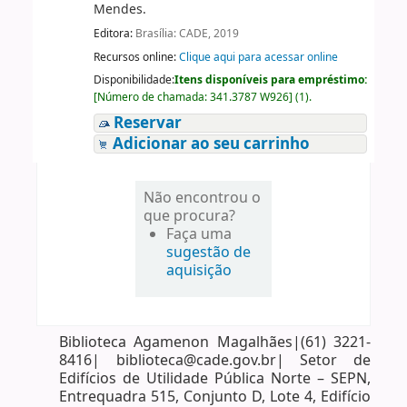
Mendes.
Editora:
Brasília: CADE, 2019
Recursos online:
Clique aqui para acessar online
Disponibilidade:
Itens disponíveis para empréstimo:
[
Número de chamada:
341.3787 W926
]
(1).
Reservar
Adicionar ao seu carrinho
Não encontrou o
que procura?
Faça uma
sugestão de
aquisição
Biblioteca Agamenon Magalhães|(61) 3221-
8416| biblioteca@cade.gov.br| Setor de
Edifícios de Utilidade Pública Norte – SEPN,
Entrequadra 515, Conjunto D, Lote 4, Edifício