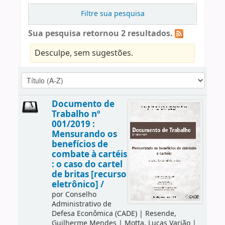
Filtre sua pesquisa
Sua pesquisa retornou 2 resultados.
Desculpe, sem sugestões.
Documento de
Trabalho nº
001/2019 :
Mensurando os
benefícios de
combate à cartéis
: o caso do cartel
de britas [recurso
eletrônico] /
por
Conselho
Administrativo de
Defesa Econômica (CADE)
|
Resende,
Guilherme Mendes
|
Motta, Lucas Varjão
|