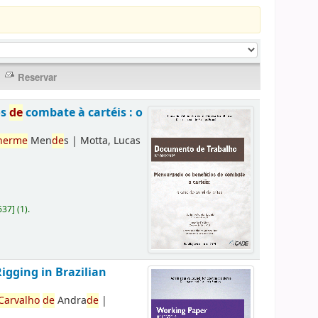
os
de
combate à cartéis : o
herme
Men
de
s
|
Motta, Lucas
637
]
(1).
Rigging in Brazilian
Carvalho
de
Andra
de
|