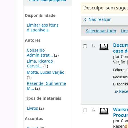
Desculpe, sem suges
Disponibilidade
Não realçar
Limitar aos itens
disponíveis.
Selecionar tudo
Lim
Autores
Docu
1.
Conselho
caso d
Administrat...
(2)
por
Con
Lima, Ricardo
Varjão
Carval...
(1)
Editora:
B
Motta, Lucas Varjão
(1)
Recursos
Resende, Guilherme
Disponibi
M...
(2)
Rese
Tipos de materiais
Livros
(2)
Workin
2.
Procur
Assuntos
por
Con
Resen
d