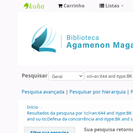
Carrinho
Listas
Biblioteca
Agamenon
Magalhães
Pesquisar
Pesquisa avançada
Pesquisar por hierarquia
P
Início
›
Resultados da pesquisa por 'ccl=an:644 and itype:BK 
and su-to:Defesa da concorrência and itype:BK and 
Sua pesquisa retorno
Filtre sua pesquisa