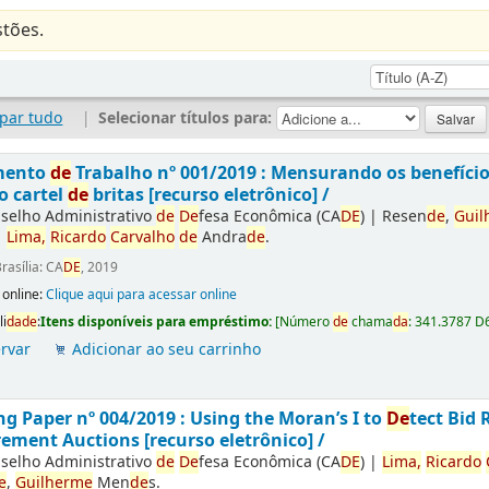
tões.
par tudo
|
Selecionar títulos para:
mento
de
Trabalho nº 001/2019 : Mensurando os benefíci
o cartel
de
britas [recurso eletrônico] /
selho Administrativo
de
De
fesa Econômica (CA
DE
)
|
Resen
de
,
Guil
|
Lima,
Ricardo
Carvalho
de
Andra
de
.
rasília: CA
DE
, 2019
 online:
Clique aqui para acessar online
li
da
de
:
Itens disponíveis para empréstimo:
[
Número
de
chama
da
:
341.3787 D
rvar
Adicionar ao seu carrinho
g Paper nº 004/2019 : Using the Moran’s I to
De
tect Bid 
ement Auctions [recurso eletrônico] /
selho Administrativo
de
De
fesa Econômica (CA
DE
)
|
Lima,
Ricardo
e
,
Guilherme
Men
de
s.