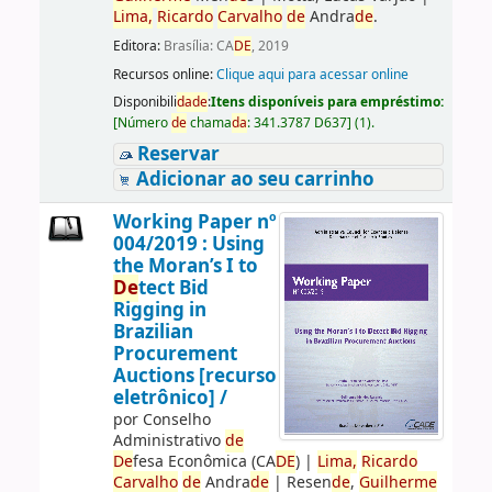
Lima,
Ricardo
Carvalho
de
Andra
de
.
Editora:
Brasília: CA
DE
, 2019
Recursos online:
Clique aqui para acessar online
Disponibili
da
de
:
Itens disponíveis para empréstimo:
[
Número
de
chama
da
:
341.3787 D637
]
(1).
Reservar
Adicionar ao seu carrinho
Working Paper nº
004/2019 : Using
the Moran’s I to
De
tect Bid
Rigging in
Brazilian
Procurement
Auctions [recurso
eletrônico] /
por
Conselho
Administrativo
de
De
fesa Econômica (CA
DE
)
|
Lima,
Ricardo
Carvalho
de
Andra
de
|
Resen
de
,
Guilherme