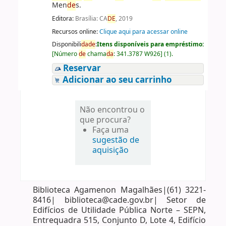
Men
de
s.
Editora:
Brasília: CA
DE
, 2019
Recursos online:
Clique aqui para acessar online
Disponibili
da
de
:
Itens disponíveis para empréstimo:
[
Número
de
chama
da
:
341.3787 W926
]
(1).
Reservar
Adicionar ao seu carrinho
Não encontrou o
que procura?
Faça uma
sugestão de
aquisição
Biblioteca Agamenon Magalhães|(61) 3221-
8416| biblioteca@cade.gov.br| Setor de
Edifícios de Utilidade Pública Norte – SEPN,
Entrequadra 515, Conjunto D, Lote 4, Edifício