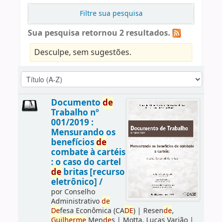
Filtre sua pesquisa
Sua pesquisa retornou 2 resultados.
Desculpe, sem sugestões.
Documento
de
Trabalho nº
001/2019 :
Mensurando os
benefícios
de
combate à cartéis
: o caso do cartel
de
britas [recurso
eletrônico] /
por
Conselho
Administrativo
de
De
fesa Econômica (CA
DE
)
|
Resen
de
,
Guilherme
Men
de
s
|
Motta, Lucas Varjão
|