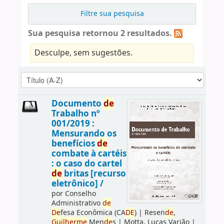
Filtre sua pesquisa
Sua pesquisa retornou 2 resultados.
Desculpe, sem sugestões.
Documento
de
Trabalho nº
001/2019 :
Mensurando os
benefícios
de
combate à cartéis
: o caso do cartel
de
britas [recurso
eletrônico] /
por
Conselho
Administrativo
de
De
fesa Econômica (CA
DE
)
|
Resen
de
,
Guilherme
Men
de
s
|
Motta, Lucas Varjão
|