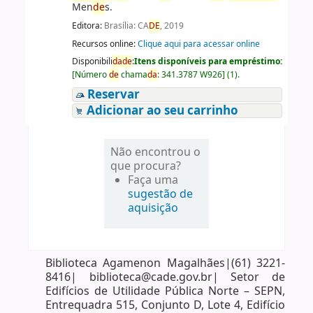
Men
de
s.
Editora:
Brasília: CA
DE
, 2019
Recursos online:
Clique aqui para acessar online
Disponibili
da
de
:
Itens disponíveis para empréstimo:
[
Número
de
chama
da
:
341.3787 W926
]
(1).
Reservar
Adicionar ao seu carrinho
Não encontrou o
que procura?
Faça uma
sugestão de
aquisição
Biblioteca Agamenon Magalhães|(61) 3221-
8416| biblioteca@cade.gov.br| Setor de
Edifícios de Utilidade Pública Norte – SEPN,
Entrequadra 515, Conjunto D, Lote 4, Edifício