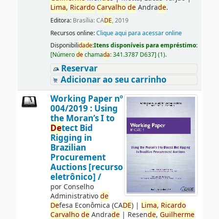
Lima,
Ricardo
Carvalho
de
Andra
de
.
Editora:
Brasília: CA
DE
, 2019
Recursos online:
Clique aqui para acessar online
Disponibili
da
de
:
Itens disponíveis para empréstimo:
[
Número
de
chama
da
:
341.3787 D637
]
(1).
Reservar
Adicionar ao seu carrinho
Working Paper nº
004/2019 : Using
the Moran’s I to
De
tect Bid
Rigging in
Brazilian
Procurement
Auctions [recurso
eletrônico] /
por
Conselho
Administrativo
de
De
fesa Econômica (CA
DE
)
|
Lima,
Ricardo
Carvalho
de
Andra
de
|
Resen
de
,
Guilherme