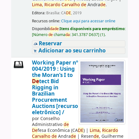
Lima,
Ricardo
Carvalho
de
Andra
de
.
Editora:
Brasília: CA
DE
, 2019
Recursos online:
Clique aqui para acessar online
Disponibili
da
de
:
Itens disponíveis para empréstimo:
[
Número
de
chama
da
:
341.3787 D637
]
(1).
Reservar
Adicionar ao seu carrinho
Working Paper nº
004/2019 : Using
the Moran’s I to
De
tect Bid
Rigging in
Brazilian
Procurement
Auctions [recurso
eletrônico] /
por
Conselho
Administrativo
de
De
fesa Econômica (CA
DE
)
|
Lima,
Ricardo
Carvalho
de
Andra
de
|
Resen
de
, Guilherme