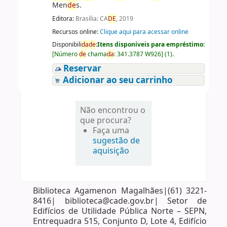
Men
de
s.
Editora:
Brasília: CA
DE
, 2019
Recursos online:
Clique aqui para acessar online
Disponibili
da
de
:
Itens disponíveis para empréstimo:
[
Número
de
chama
da
:
341.3787 W926
]
(1).
Reservar
Adicionar ao seu carrinho
Não encontrou o
que procura?
Faça uma
sugestão de
aquisição
Biblioteca Agamenon Magalhães|(61) 3221-
8416| biblioteca@cade.gov.br| Setor de
Edifícios de Utilidade Pública Norte – SEPN,
Entrequadra 515, Conjunto D, Lote 4, Edifício