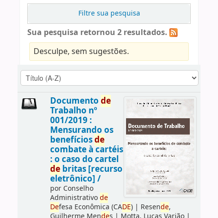
Filtre sua pesquisa
Sua pesquisa retornou 2 resultados.
Desculpe, sem sugestões.
Documento
de
Trabalho nº
001/2019 :
Mensurando os
benefícios
de
combate à cartéis
: o caso do cartel
de
britas [recurso
eletrônico] /
por
Conselho
Administrativo
de
De
fesa Econômica (CA
DE
)
|
Resen
de
,
Guilherme Men
de
s
|
Motta, Lucas Varjão
|