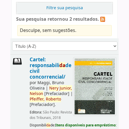
Filtre sua pesquisa
Sua pesquisa retornou 2 resultados.
Desculpe, sem sugestões.
Cartel:
responsabili
da
de
civil
concorrencial/
por
Maggi, Bruno
Oliveira
|
Nery
Junior,
Nelson
[Prefaciador]
|
Pfeiffer,
Roberto
[Prefaciador]
.
Editora:
São Paulo: Revista
dos Tribunais, 2018
Disponibili
da
de:
Itens disponíveis para empréstimo: