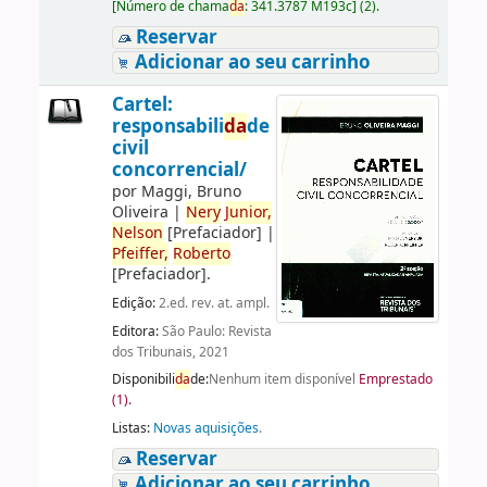
[
Número de chama
da
:
341.3787 M193c
]
(2).
Reservar
Adicionar ao seu carrinho
Cartel:
responsabili
da
de
civil
concorrencial/
por
Maggi, Bruno
Oliveira
|
Nery
Junior,
Nelson
[Prefaciador]
|
Pfeiffer,
Roberto
[Prefaciador]
.
Edição:
2.ed. rev. at. ampl.
Editora:
São Paulo: Revista
dos Tribunais, 2021
Disponibili
da
de:
Nenhum item disponível
Emprestado
(1).
Listas:
Novas aquisições
.
Reservar
Adicionar ao seu carrinho