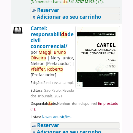
[
Número de chama
da
:
341.3787 M193c
]
(2).
Reservar
Adicionar ao seu carrinho
Cartel:
responsabili
da
de
civil
concorrencial/
por
Maggi,
Bruno
Oliveira
|
Nery Junior,
Nelson
[Prefaciador]
|
Pfeiffer,
Roberto
[Prefaciador]
.
Edição:
2.ed. rev. at. ampl.
Editora:
São Paulo: Revista
dos Tribunais, 2021
Disponibili
da
de:
Nenhum item disponível
Emprestado
(1).
Listas:
Novas aquisições
.
Reservar
Adicionar ao seu carrinho