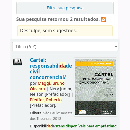
Filtre sua pesquisa
Sua pesquisa retornou 2 resultados.
Desculpe, sem sugestões.
Cartel:
responsabili
da
de
civil
concorrencial/
por
Maggi,
Bruno
Oliveira
|
Nery Junior,
Nelson
[Prefaciador]
|
Pfeiffer,
Roberto
[Prefaciador]
.
Editora:
São Paulo: Revista
dos Tribunais, 2018
Disponibili
da
de:
Itens disponíveis para empréstimo: