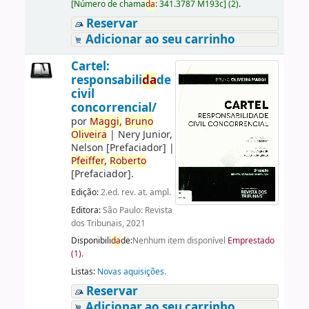
[
Número de chama
da
:
341.3787 M193c
]
(2).
Reservar
Adicionar ao seu carrinho
Cartel:
responsabili
da
de
civil
concorrencial/
por
Maggi,
Bruno
Oliveira
|
Nery Junior,
Nelson
[Prefaciador]
|
Pfeiffer,
Roberto
[Prefaciador]
.
Edição:
2.ed. rev. at. ampl.
Editora:
São Paulo: Revista
dos Tribunais, 2021
Disponibili
da
de:
Nenhum item disponível
Emprestado
(1).
Listas:
Novas aquisições
.
Reservar
Adicionar ao seu carrinho