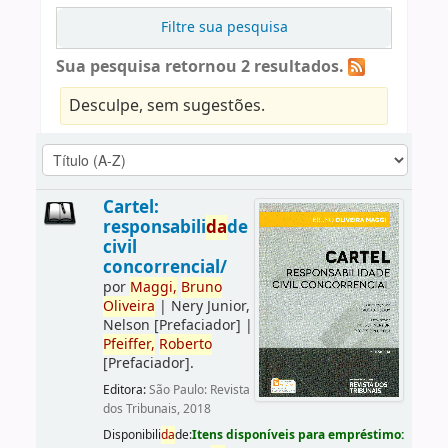
Filtre sua pesquisa
Sua pesquisa retornou 2 resultados.
Desculpe, sem sugestões.
Cartel:
responsabili
da
de
civil
concorrencial/
por
Maggi,
Bruno
Oliveira
|
Nery Junior,
Nelson
[Prefaciador]
|
Pfeiffer,
Roberto
[Prefaciador]
.
Editora:
São Paulo: Revista
dos Tribunais, 2018
Disponibili
da
de:
Itens disponíveis para empréstimo: