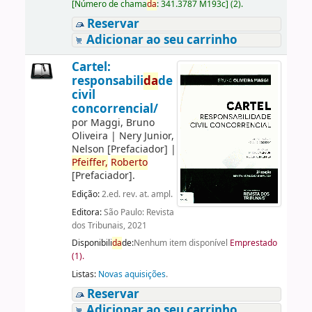
[
Número de chama
da
:
341.3787 M193c
]
(2).
Reservar
Adicionar ao seu carrinho
Cartel:
responsabili
da
de
civil
concorrencial/
por
Maggi, Bruno
Oliveira
|
Nery Junior,
Nelson
[Prefaciador]
|
Pfeiffer,
Roberto
[Prefaciador]
.
Edição:
2.ed. rev. at. ampl.
Editora:
São Paulo: Revista
dos Tribunais, 2021
Disponibili
da
de:
Nenhum item disponível
Emprestado
(1).
Listas:
Novas aquisições
.
Reservar
Adicionar ao seu carrinho