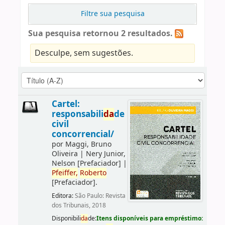
Filtre sua pesquisa
Sua pesquisa retornou 2 resultados.
Desculpe, sem sugestões.
Cartel:
responsabili
da
de
civil
concorrencial/
por
Maggi, Bruno
Oliveira
|
Nery Junior,
Nelson
[Prefaciador]
|
Pfeiffer,
Roberto
[Prefaciador]
.
Editora:
São Paulo: Revista
dos Tribunais, 2018
Disponibili
da
de:
Itens disponíveis para empréstimo: