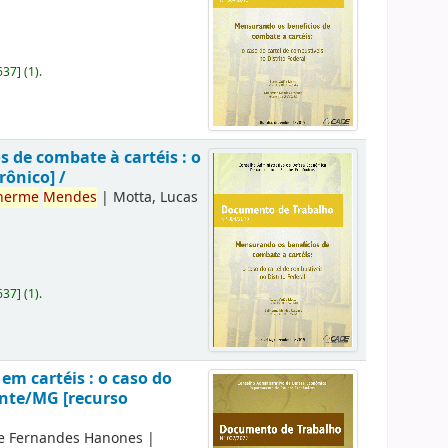
637
]
(1).
 de combate à cartéis : o
rônico] /
herme
Mendes
|
Motta, Lucas
637
]
(1).
m cartéis : o caso do
onte/MG [recurso
e Fernandes Hanones
|