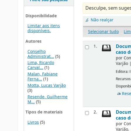
Desculpe, sem suges
Disponibilidade
Não realçar
Limitar aos itens
disponíveis.
Selecionar tudo
Lim
Autores
Docume
1.
Conselho
caso d
Administrat...
(5)
por
Con
Lima, Ricardo
Varjão
Carval...
(1)
Editora:
B
Malan, Fabiane
Ferna...
(1)
Recursos
Motta, Lucas Varjão
Disponibi
(3)
Rese
Resende, Guilherme
M...
(5)
Docume
Tipos de materiais
2.
caso d
Livros
(5)
por
Con
Varjão.