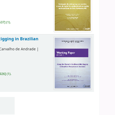
637
]
(1).
igging in Brazilian
 Carvalho de Andrade
|
926
]
(1).