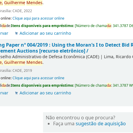
e,
Guilherme
Mendes
.
rasília: CADE, 2022
 online:
Clique aqui para acessar online
li
da
de:
Itens disponíveis para empréstimo:
[
Número de chama
da
:
341.3787 D
rvar
Adicionar ao seu carrinho
g Paper nº 004/2019 : Using the Moran’s I to Detect Bid R
ement Auctions [recurso eletrônico] /
selho Administrativo de Defesa Econômica (CADE)
|
Lima, Ricardo
e,
Guilherme
Mendes
.
rasília: CADE, 2019
 online:
Clique aqui para acessar online
li
da
de:
Itens disponíveis para empréstimo:
[
Número de chama
da
:
341.3787 W
rvar
Adicionar ao seu carrinho
Não encontrou o que procura?
Faça uma
sugestão de aquisição