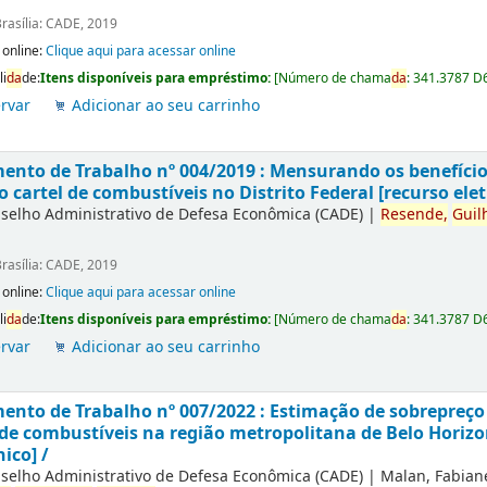
rasília: CADE, 2019
 online:
Clique aqui para acessar online
li
da
de:
Itens disponíveis para empréstimo:
[
Número de chama
da
:
341.3787 D
rvar
Adicionar ao seu carrinho
nto de Trabalho nº 004/2019 : Mensurando os benefícios
o cartel de combustíveis no Distrito Federal [recurso elet
selho Administrativo de Defesa Econômica (CADE)
|
Resende,
Guil
rasília: CADE, 2019
 online:
Clique aqui para acessar online
li
da
de:
Itens disponíveis para empréstimo:
[
Número de chama
da
:
341.3787 D
rvar
Adicionar ao seu carrinho
nto de Trabalho nº 007/2022 : Estimação de sobrepreço e
 de combustíveis na região metropolitana de Belo Horiz
nico] /
selho Administrativo de Defesa Econômica (CADE)
|
Malan, Fabian