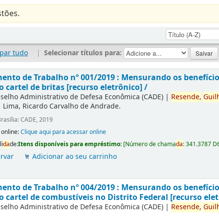
tões.
par tudo
|
Selecionar títulos para:
nto de Trabalho nº 001/2019 : Mensurando os benefícios
o cartel de britas [recurso eletrônico] /
selho Administrativo de Defesa Econômica (CADE)
|
Resende,
Guil
|
Lima, Ricardo Carvalho de Andrade.
rasília: CADE, 2019
 online:
Clique aqui para acessar online
li
da
de:
Itens disponíveis para empréstimo:
[
Número de chama
da
:
341.3787 D
rvar
Adicionar ao seu carrinho
nto de Trabalho nº 004/2019 : Mensurando os benefícios
o cartel de combustíveis no Distrito Federal [recurso elet
selho Administrativo de Defesa Econômica (CADE)
|
Resende,
Guil