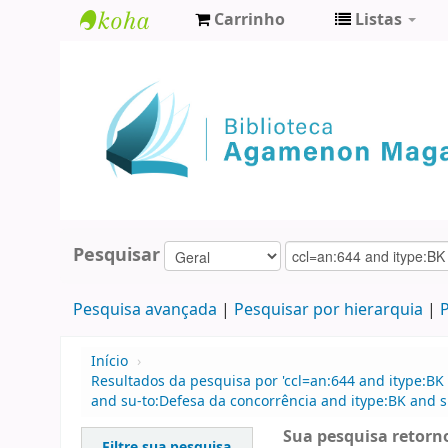
Carrinho
Listas
Biblioteca
Agamenon
Magalhães
Pesquisar
Pesquisa avançada
Pesquisar por hierarquia
P
Início
›
Resultados da pesquisa por 'ccl=an:644 and itype:BK 
and su-to:Defesa da concorrência and itype:BK and
Sua pesquisa retorno
Filtre sua pesquisa