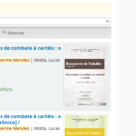
 de combate à cartéis : o
herme
Mendes
|
Motta, Lucas
637
]
(1).
 de combate à cartéis : o
rônico] /
herme
Mendes
|
Motta, Lucas