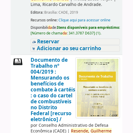
Lima, Ricardo Carvalho de Andrade.
Editora:
Brasília: CADE, 2019
Recursos online:
Clique aqui para acessar online
Disponibili
da
de:
Itens disponíveis para empréstimo:
[
Número de chama
da
:
341.3787 D637
]
(1).
Reservar
Adicionar ao seu carrinho
Documento de
Trabalho nº
004/2019 :
Mensurando os
benefícios de
combate à cartéis
: o caso do cartel
de combustíveis
no Distrito
Federal [recurso
eletrônico] /
por
Conselho Administrativo de Defesa
Econômica (CADE)
|
Resende,
Guilherme