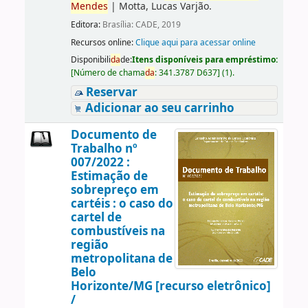
Mendes
|
Motta, Lucas Varjão.
Editora:
Brasília: CADE, 2019
Recursos online:
Clique aqui para acessar online
Disponibili
da
de:
Itens disponíveis para empréstimo:
[
Número de chama
da
:
341.3787 D637
]
(1).
Reservar
Adicionar ao seu carrinho
Documento de
Trabalho nº
007/2022 :
Estimação de
sobrepreço em
cartéis : o caso do
cartel de
combustíveis na
região
metropolitana de
Belo
Horizonte/MG [recurso eletrônico]
/