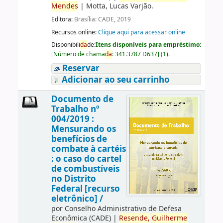
Mendes
|
Motta, Lucas Varjão.
Editora:
Brasília: CADE, 2019
Recursos online:
Clique aqui para acessar online
Disponibili
da
de:
Itens disponíveis para empréstimo:
[
Número de chama
da
:
341.3787 D637
]
(1).
Reservar
Adicionar ao seu carrinho
Documento de
Trabalho nº
004/2019 :
Mensurando os
benefícios de
combate à cartéis
: o caso do cartel
de combustíveis
no Distrito
Federal [recurso
eletrônico] /
por
Conselho Administrativo de Defesa
Econômica (CADE)
|
Resende,
Guilherme