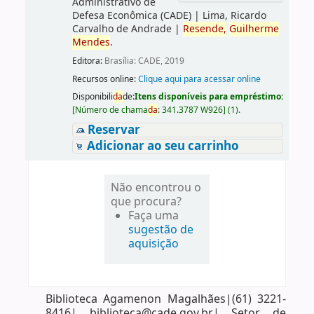
Administrativo de
Defesa Econômica (CADE)
|
Lima, Ricardo
Carvalho de Andrade
|
Resende,
Guilherme
Mendes
.
Editora:
Brasília: CADE, 2019
Recursos online:
Clique aqui para acessar online
Disponibili
da
de:
Itens disponíveis para empréstimo:
[
Número de chama
da
:
341.3787 W926
]
(1).
Reservar
Adicionar ao seu carrinho
Não encontrou o
que procura?
Faça uma
sugestão de
aquisição
Biblioteca Agamenon Magalhães|(61) 3221-
8416| biblioteca@cade.gov.br| Setor de