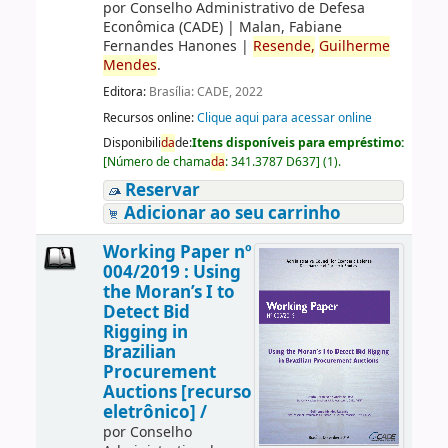
por
Conselho Administrativo de Defesa
Econômica (CADE)
|
Malan, Fabiane
Fernandes Hanones
|
Resende,
Guilherme
Mendes
.
Editora:
Brasília: CADE, 2022
Recursos online:
Clique aqui para acessar online
Disponibili
da
de:
Itens disponíveis para empréstimo:
[
Número de chama
da
:
341.3787 D637
]
(1).
Reservar
Adicionar ao seu carrinho
Working Paper nº
004/2019 : Using
the Moran’s I to
Detect Bid
Rigging in
Brazilian
Procurement
Auctions [recurso
eletrônico] /
por
Conselho