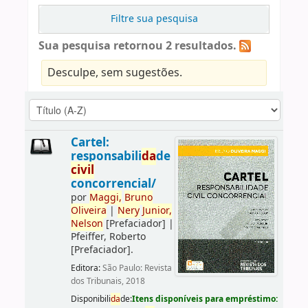
Filtre sua pesquisa
Sua pesquisa retornou 2 resultados.
Desculpe, sem sugestões.
Cartel:
responsabili
da
de
civil
concorrencial/
por
Maggi,
Bruno
Oliveira
|
Nery
Junior,
Nelson
[Prefaciador]
|
Pfeiffer, Roberto
[Prefaciador]
.
Editora:
São Paulo: Revista
dos Tribunais, 2018
Disponibili
da
de:
Itens disponíveis para empréstimo: