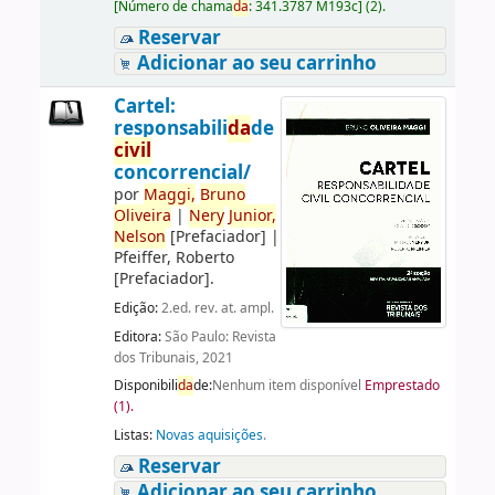
[
Número de chama
da
:
341.3787 M193c
]
(2).
Reservar
Adicionar ao seu carrinho
Cartel:
responsabili
da
de
civil
concorrencial/
por
Maggi,
Bruno
Oliveira
|
Nery
Junior,
Nelson
[Prefaciador]
|
Pfeiffer, Roberto
[Prefaciador]
.
Edição:
2.ed. rev. at. ampl.
Editora:
São Paulo: Revista
dos Tribunais, 2021
Disponibili
da
de:
Nenhum item disponível
Emprestado
(1).
Listas:
Novas aquisições
.
Reservar
Adicionar ao seu carrinho