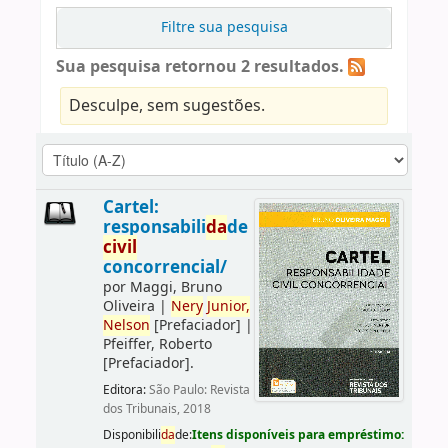
Filtre sua pesquisa
Sua pesquisa retornou 2 resultados.
Desculpe, sem sugestões.
Cartel:
responsabili
da
de
civil
concorrencial/
por
Maggi, Bruno
Oliveira
|
Nery
Junior,
Nelson
[Prefaciador]
|
Pfeiffer, Roberto
[Prefaciador]
.
Editora:
São Paulo: Revista
dos Tribunais, 2018
Disponibili
da
de:
Itens disponíveis para empréstimo: