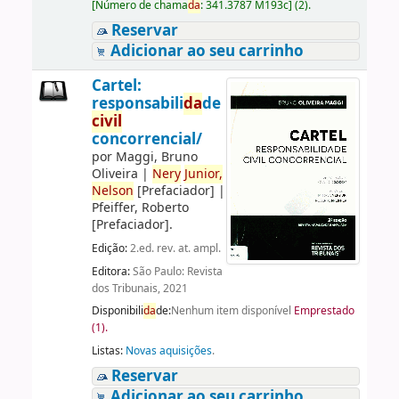
[
Número de chama
da
:
341.3787 M193c
]
(2).
Reservar
Adicionar ao seu carrinho
Cartel:
responsabili
da
de
civil
concorrencial/
por
Maggi, Bruno
Oliveira
|
Nery
Junior,
Nelson
[Prefaciador]
|
Pfeiffer, Roberto
[Prefaciador]
.
Edição:
2.ed. rev. at. ampl.
Editora:
São Paulo: Revista
dos Tribunais, 2021
Disponibili
da
de:
Nenhum item disponível
Emprestado
(1).
Listas:
Novas aquisições
.
Reservar
Adicionar ao seu carrinho