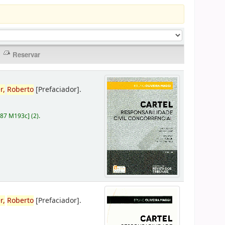
r,
Roberto
[Prefaciador]
.
787 M193c
]
(2).
r,
Roberto
[Prefaciador]
.