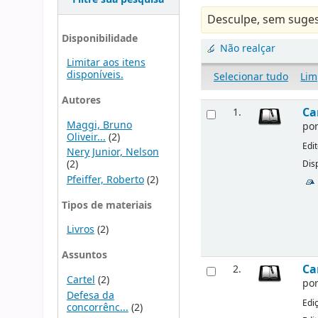
Desculpe, sem suges
Disponibilidade
Não realçar
Limitar aos itens
disponíveis.
Selecionar tudo
Lim
Autores
Ca
1.
Maggi, Bruno
po
Oliveir...
(2)
Edi
Nery Junior, Nelson
(2)
Disp
Pfeiffer, Roberto
(2)
Tipos de materiais
Livros
(2)
Assuntos
Ca
2.
Cartel
(2)
po
Defesa da
Edi
concorrênc...
(2)