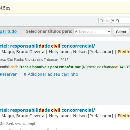
tões.
par tudo
|
Selecionar títulos para:
rtel: responsabili
da
de
civil
concorrencial/
r
Maggi, Bruno Oliveira
|
Nery Junior, Nelson
[Prefaciador]
|
Pfeiffe
tora:
São Paulo: Revista dos Tribunais, 2018
onibili
da
de:
Itens disponíveis para empréstimo:
[
Número de chama
da
:
341.3
Reservar
Adicionar ao seu carrinho
rtel: responsabili
da
de
civil
concorrencial/
r
Maggi, Bruno Oliveira
|
Nery Junior, Nelson
[Prefaciador]
|
Pfeiffe
ção:
2.ed. rev. at. ampl.