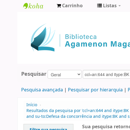
Carrinho
Listas
Biblioteca
Agamenon
Magalhães
Pesquisar
Pesquisa avançada
Pesquisar por hierarquia
P
Início
›
Resultados da pesquisa por 'ccl=an:644 and itype:BK 
and su-to:Defesa da concorrência and itype:BK and su
Sua pesquisa retorno
Filtre sua pesquisa