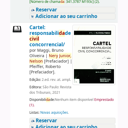
[
Número de chama
da
:
341.3787 M193c
]
(2).
Reservar
Adicionar ao seu carrinho
Cartel:
responsabili
da
de
civil
concorrencial/
por
Maggi, Bruno
Oliveira
|
Nery
Junior,
Nelson
[Prefaciador]
|
Pfeiffer, Roberto
[Prefaciador]
.
Edição:
2.ed. rev. at. ampl.
Editora:
São Paulo: Revista
dos Tribunais, 2021
Disponibili
da
de:
Nenhum item disponível
Emprestado
(1).
Listas:
Novas aquisições
.
Reservar
Adicionar ao seu carrinho