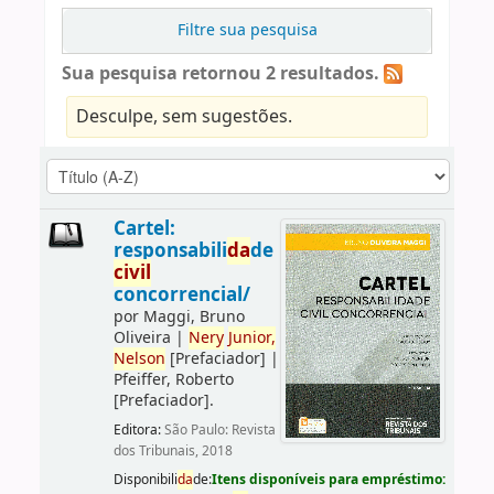
Filtre sua pesquisa
Sua pesquisa retornou 2 resultados.
Desculpe, sem sugestões.
Cartel:
responsabili
da
de
civil
concorrencial/
por
Maggi, Bruno
Oliveira
|
Nery
Junior,
Nelson
[Prefaciador]
|
Pfeiffer, Roberto
[Prefaciador]
.
Editora:
São Paulo: Revista
dos Tribunais, 2018
Disponibili
da
de:
Itens disponíveis para empréstimo: