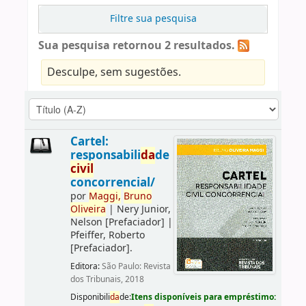
Filtre sua pesquisa
Sua pesquisa retornou 2 resultados.
Desculpe, sem sugestões.
Cartel:
responsabili
da
de
civil
concorrencial/
por
Maggi,
Bruno
Oliveira
|
Nery Junior,
Nelson
[Prefaciador]
|
Pfeiffer, Roberto
[Prefaciador]
.
Editora:
São Paulo: Revista
dos Tribunais, 2018
Disponibili
da
de:
Itens disponíveis para empréstimo: