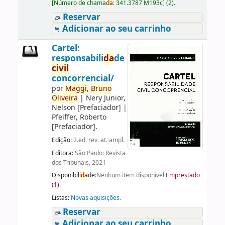
[
Número de chama
da
:
341.3787 M193c
]
(2).
Reservar
Adicionar ao seu carrinho
Cartel:
responsabili
da
de
civil
concorrencial/
por
Maggi,
Bruno
Oliveira
|
Nery Junior,
Nelson
[Prefaciador]
|
Pfeiffer, Roberto
[Prefaciador]
.
Edição:
2.ed. rev. at. ampl.
Editora:
São Paulo: Revista
dos Tribunais, 2021
Disponibili
da
de:
Nenhum item disponível
Emprestado
(1).
Listas:
Novas aquisições
.
Reservar
Adicionar ao seu carrinho