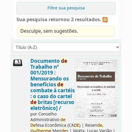
Filtre sua pesquisa
Sua pesquisa retornou 2 resultados.
Desculpe, sem sugestões.
Documento
de
Trabalho nº
001/2019 :
Mensurando os
benefícios
de
combate à cartéis
: o caso do cartel
de
britas [recurso
eletrônico] /
por
Conselho
Administrativo
de
De
fesa Econômica (CA
DE
)
|
Resen
de
,
Guilherme
Men
de
s
|
Motta, Lucas Varjão
|