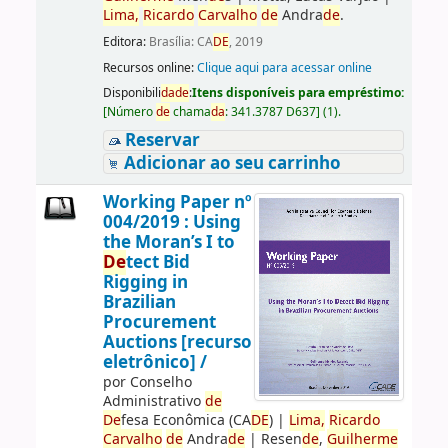
Lima,
Ricardo
Carvalho
de
Andra
de
.
Editora:
Brasília: CA
DE
, 2019
Recursos online:
Clique aqui para acessar online
Disponibili
da
de
:
Itens disponíveis para empréstimo:
[
Número
de
chama
da
:
341.3787 D637
]
(1).
Reservar
Adicionar ao seu carrinho
Working Paper nº
004/2019 : Using
the Moran’s I to
De
tect Bid
Rigging in
Brazilian
Procurement
Auctions [recurso
eletrônico] /
por
Conselho
Administrativo
de
De
fesa Econômica (CA
DE
)
|
Lima,
Ricardo
Carvalho
de
Andra
de
|
Resen
de
,
Guilherme