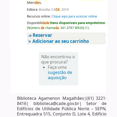
Men
de
s.
Editora:
Brasília: CA
DE
, 2019
Recursos online:
Clique aqui para acessar online
Disponibili
da
de
:
Itens disponíveis para empréstimo:
[
Número
de
chama
da
:
341.3787 W926
]
(1).
Reservar
Adicionar ao seu carrinho
Não encontrou o
que procura?
Faça uma
sugestão de
aquisição
Biblioteca Agamenon Magalhães|(61) 3221-
8416| biblioteca@cade.gov.br| Setor de
Edifícios de Utilidade Pública Norte – SEPN,
Entrequadra 515, Conjunto D, Lote 4, Edifício