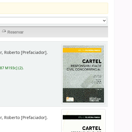
er, Roberto
[Prefaciador]
.
787 M193c
]
(2).
er, Roberto
[Prefaciador]
.