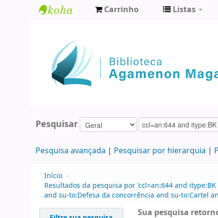
Carrinho
Listas
Biblioteca
Agamenon
Magalhães
Pesquisar
Pesquisa avançada
Pesquisar por hierarquia
P
Início
›
Resultados da pesquisa por 'ccl=an:644 and itype:BK 
and su-to:Defesa da concorrência and su-to:Cartel a
Sua pesquisa retorno
Filtre sua pesquisa