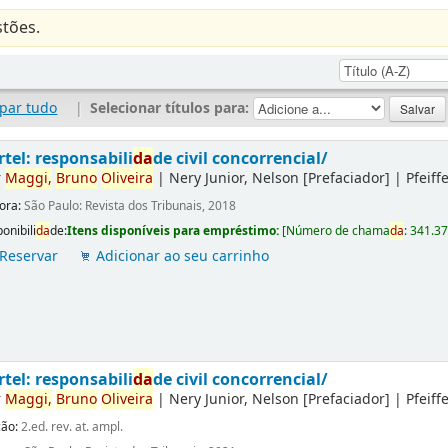
tões.
par tudo
|
Selecionar títulos para:
rtel: responsabili
da
de civil concorrencial/
r
Maggi,
Bruno
Oliveira
|
Nery Junior, Nelson
[Prefaciador]
|
Pfeiff
tora:
São Paulo: Revista dos Tribunais, 2018
onibili
da
de:
Itens disponíveis para empréstimo:
[
Número de chama
da
:
341.3
Reservar
Adicionar ao seu carrinho
rtel: responsabili
da
de civil concorrencial/
r
Maggi,
Bruno
Oliveira
|
Nery Junior, Nelson
[Prefaciador]
|
Pfeiff
ção:
2.ed. rev. at. ampl.