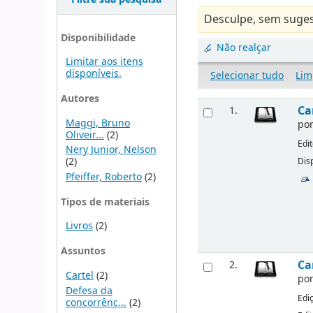
Desculpe, sem suges
Disponibilidade
Não realçar
Limitar aos itens
disponíveis.
Selecionar tudo
Lim
Autores
Ca
1.
Maggi, Bruno
po
Oliveir...
(2)
Edi
Nery Junior, Nelson
(2)
Disp
Pfeiffer, Roberto
(2)
Tipos de materiais
Livros
(2)
Assuntos
Ca
2.
Cartel
(2)
po
Defesa da
Edi
concorrênc...
(2)