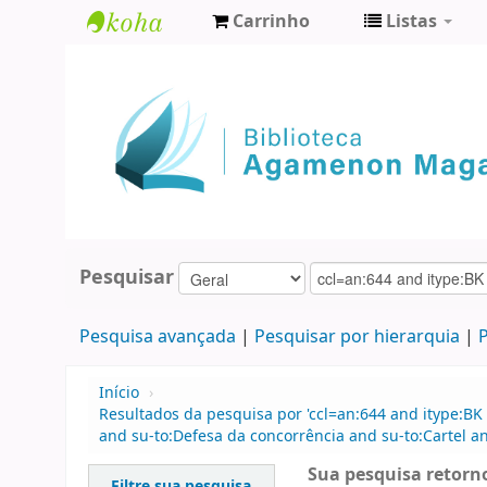
Carrinho
Listas
Biblioteca
Agamenon
Magalhães
Pesquisar
Pesquisa avançada
Pesquisar por hierarquia
P
Início
›
Resultados da pesquisa por 'ccl=an:644 and itype:BK 
and su-to:Defesa da concorrência and su-to:Cartel a
Sua pesquisa retorno
Filtre sua pesquisa