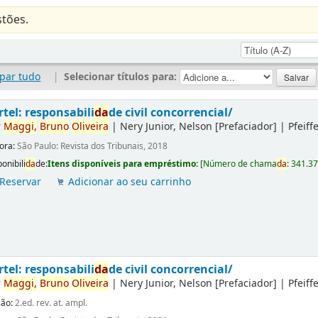
tões.
par tudo
|
Selecionar títulos para:
rtel: responsabili
da
de civil concorrencial/
r
Maggi,
Bruno
Oliveira
|
Nery Junior, Nelson
[Prefaciador]
|
Pfeiff
tora:
São Paulo: Revista dos Tribunais, 2018
onibili
da
de:
Itens disponíveis para empréstimo:
[
Número de chama
da
:
341.3
Reservar
Adicionar ao seu carrinho
rtel: responsabili
da
de civil concorrencial/
r
Maggi,
Bruno
Oliveira
|
Nery Junior, Nelson
[Prefaciador]
|
Pfeiff
ção:
2.ed. rev. at. ampl.