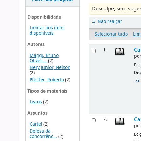
Desculpe, sem suges
Disponibilidade
Não realçar
Limitar aos itens
disponíveis.
Selecionar tudo
Lim
Autores
Ca
1.
Maggi, Bruno
po
Oliveir...
(2)
Edi
Nery Junior, Nelson
(2)
Disp
Pfeiffer, Roberto
(2)
Tipos de materiais
Livros
(2)
Assuntos
Ca
2.
Cartel
(2)
po
Defesa da
Edi
concorrênc...
(2)