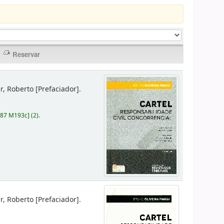
er, Roberto
[Prefaciador]
.
787 M193c
]
(2).
er, Roberto
[Prefaciador]
.