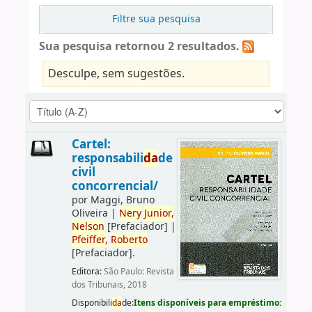
Filtre sua pesquisa
Sua pesquisa retornou 2 resultados.
Desculpe, sem sugestões.
Cartel:
responsabili
da
de
civil
concorrencial/
por
Maggi, Bruno
Oliveira
|
Nery
Junior,
Nelson
[Prefaciador]
|
Pfeiffer,
Roberto
[Prefaciador]
.
Editora:
São Paulo: Revista
dos Tribunais, 2018
Disponibili
da
de:
Itens disponíveis para empréstimo: