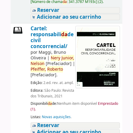
[
Número de chama
da
:
341.3787 M193c
]
(2).
Reservar
Adicionar ao seu carrinho
Cartel:
responsabili
da
de
civil
concorrencial/
por
Maggi, Bruno
Oliveira
|
Nery
Junior,
Nelson
[Prefaciador]
|
Pfeiffer,
Roberto
[Prefaciador]
.
Edição:
2.ed. rev. at. ampl.
Editora:
São Paulo: Revista
dos Tribunais, 2021
Disponibili
da
de:
Nenhum item disponível
Emprestado
(1).
Listas:
Novas aquisições
.
Reservar
Adicionar ao seu carrinho