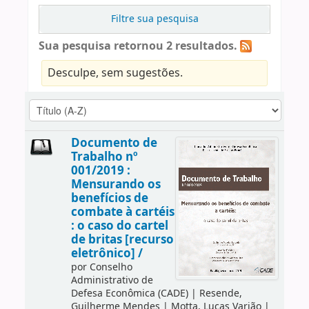
Filtre sua pesquisa
Sua pesquisa retornou 2 resultados.
Desculpe, sem sugestões.
Documento de
Trabalho nº
001/2019 :
Mensurando os
benefícios de
combate à cartéis
: o caso do cartel
de britas [recurso
eletrônico] /
por
Conselho
Administrativo de
Defesa Econômica (CADE)
|
Resende,
Guilherme Mendes
|
Motta, Lucas Varjão
|