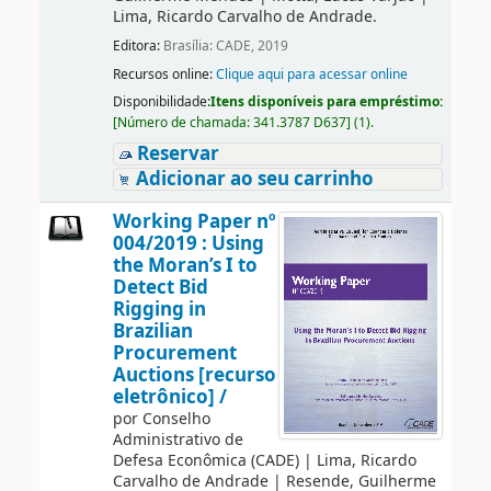
Lima, Ricardo Carvalho de Andrade.
Editora:
Brasília: CADE, 2019
Recursos online:
Clique aqui para acessar online
Disponibilidade:
Itens disponíveis para empréstimo:
[
Número de chamada:
341.3787 D637
]
(1).
Reservar
Adicionar ao seu carrinho
Working Paper nº
004/2019 : Using
the Moran’s I to
Detect Bid
Rigging in
Brazilian
Procurement
Auctions [recurso
eletrônico] /
por
Conselho
Administrativo de
Defesa Econômica (CADE)
|
Lima, Ricardo
Carvalho de Andrade
|
Resende, Guilherme