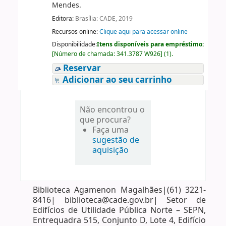
Mendes.
Editora:
Brasília: CADE, 2019
Recursos online:
Clique aqui para acessar online
Disponibilidade:
Itens disponíveis para empréstimo:
[
Número de chamada:
341.3787 W926
]
(1).
Reservar
Adicionar ao seu carrinho
Não encontrou o
que procura?
Faça uma
sugestão de
aquisição
Biblioteca Agamenon Magalhães|(61) 3221-
8416| biblioteca@cade.gov.br| Setor de
Edifícios de Utilidade Pública Norte – SEPN,
Entrequadra 515, Conjunto D, Lote 4, Edifício