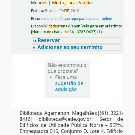
Men
de
s
|
Motta,
Lucas
Varjão
.
Editora:
Brasília: CA
DE
, 2019
Recursos online:
Clique aqui para acessar online
Disponibili
da
de
:
Itens disponíveis para empréstimo:
[
Número
de
chama
da
:
341.3787 D637
]
(1).
Reservar
Adicionar ao seu carrinho
Não encontrou o
que procura?
Faça uma
sugestão de
aquisição
Biblioteca Agamenon Magalhães|(61) 3221-
8416| biblioteca@cade.gov.br| Setor de
Edifícios de Utilidade Pública Norte – SEPN,
Entrequadra 515, Conjunto D, Lote 4, Edifício