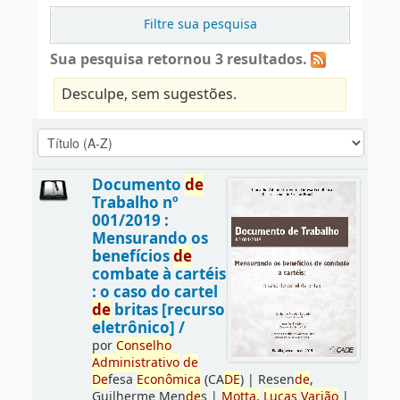
Filtre sua pesquisa
Sua pesquisa retornou 3 resultados.
Desculpe, sem sugestões.
Documento
de
Trabalho nº
001/2019 :
Mensurando os
benefícios
de
combate à cartéis
: o caso do cartel
de
britas [recurso
eletrônico] /
por
Conselho
Administrativo
de
De
fesa
Econômica
(CA
DE
)
|
Resen
de
,
Guilherme Men
de
s
|
Motta,
Lucas
Varjão
|