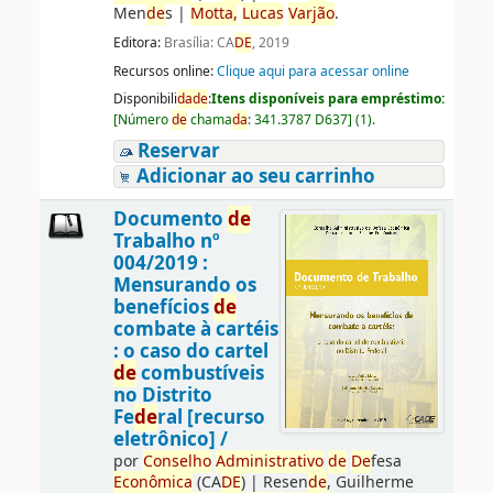
Men
de
s
|
Motta,
Lucas
Varjão
.
Editora:
Brasília: CA
DE
, 2019
Recursos online:
Clique aqui para acessar online
Disponibili
da
de
:
Itens disponíveis para empréstimo:
[
Número
de
chama
da
:
341.3787 D637
]
(1).
Reservar
Adicionar ao seu carrinho
Documento
de
Trabalho nº
004/2019 :
Mensurando os
benefícios
de
combate à cartéis
: o caso do cartel
de
combustíveis
no Distrito
Fe
de
ral [recurso
eletrônico] /
por
Conselho
Administrativo
de
De
fesa
Econômica
(CA
DE
)
|
Resen
de
, Guilherme