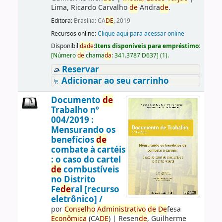
Lima, Ricardo Carvalho
de
Andra
de
.
Editora:
Brasília: CA
DE
, 2019
Recursos online:
Clique aqui para acessar online
Disponibili
da
de
:
Itens disponíveis para empréstimo:
[
Número
de
chama
da
:
341.3787 D637
]
(1).
Reservar
Adicionar ao seu carrinho
Documento
de
Trabalho nº
004/2019 :
Mensurando os
benefícios
de
combate à cartéis
: o caso do cartel
de
combustíveis
no Distrito
Fe
de
ral [recurso
eletrônico] /
por
Conselho
Administrativo
de
De
fesa
Econômica
(CA
DE
)
|
Resen
de
, Guilherme