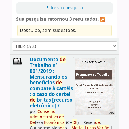
Filtre sua pesquisa
Sua pesquisa retornou 3 resultados.
Desculpe, sem sugestões.
Documento
de
Trabalho nº
001/2019 :
Mensurando os
benefícios
de
combate à cartéis
: o caso do cartel
de
britas [recurso
eletrônico] /
por
Conselho
Administrativo
de
De
fesa
Econômica
(CA
DE
)
|
Resen
de
,
Guilherme Men
de
s
|
Motta,
Lucas
Varjão
|