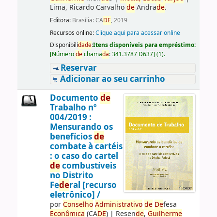
Lima, Ricardo Carvalho
de
Andra
de
.
Editora:
Brasília: CA
DE
, 2019
Recursos online:
Clique aqui para acessar online
Disponibili
da
de
:
Itens disponíveis para empréstimo:
[
Número
de
chama
da
:
341.3787 D637
]
(1).
Reservar
Adicionar ao seu carrinho
Documento
de
Trabalho nº
004/2019 :
Mensurando os
benefícios
de
combate à cartéis
: o caso do cartel
de
combustíveis
no Distrito
Fe
de
ral [recurso
eletrônico] /
por
Conselho
Administrativo
de
De
fesa
Econômica
(CA
DE
)
|
Resen
de
,
Guilherme