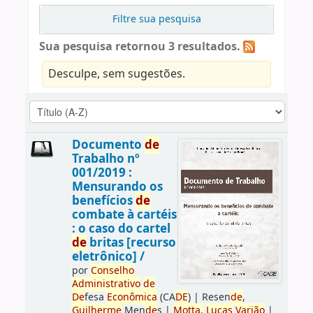
Filtre sua pesquisa
Sua pesquisa retornou 3 resultados.
Desculpe, sem sugestões.
Documento
de
Trabalho nº
001/2019 :
Mensurando os
benefícios
de
combate à cartéis
: o caso do cartel
de
britas [recurso
eletrônico] /
por
Conselho
Administrativo
de
De
fesa
Econômica
(CA
DE
)
|
Resen
de
,
Guilherme
Men
de
s
|
Motta,
Lucas
Varjão
|