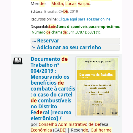
Men
de
s
|
Motta,
Lucas
Varjão
.
Editora:
Brasília: CA
DE
, 2019
Recursos online:
Clique aqui para acessar online
Disponibili
da
de
:
Itens disponíveis para empréstimo:
[
Número
de
chama
da
:
341.3787 D637
]
(1).
Reservar
Adicionar ao seu carrinho
Documento
de
Trabalho nº
004/2019 :
Mensurando os
benefícios
de
combate à cartéis
: o caso do cartel
de
combustíveis
no Distrito
Fe
de
ral [recurso
eletrônico] /
por
Conselho
Administrativo
de
De
fesa
Econômica
(CA
DE
)
|
Resen
de
,
Guilherme