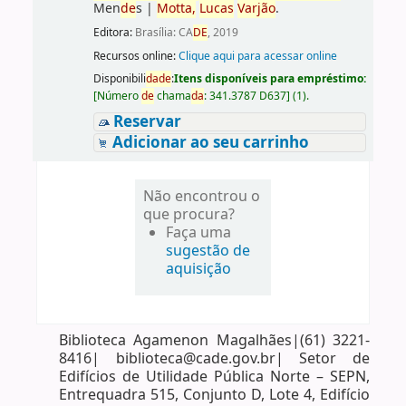
Men
de
s
|
Motta,
Lucas
Varjão
.
Editora:
Brasília: CA
DE
, 2019
Recursos online:
Clique aqui para acessar online
Disponibili
da
de
:
Itens disponíveis para empréstimo:
[
Número
de
chama
da
:
341.3787 D637
]
(1).
Reservar
Adicionar ao seu carrinho
Não encontrou o
que procura?
Faça uma
sugestão de
aquisição
Biblioteca Agamenon Magalhães|(61) 3221-
8416| biblioteca@cade.gov.br| Setor de
Edifícios de Utilidade Pública Norte – SEPN,
Entrequadra 515, Conjunto D, Lote 4, Edifício