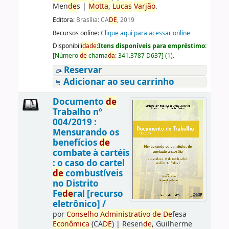
Men
de
s
|
Motta,
Lucas
Varjão
.
Editora:
Brasília: CA
DE
, 2019
Recursos online:
Clique aqui para acessar online
Disponibili
da
de
:
Itens disponíveis para empréstimo:
[
Número
de
chama
da
:
341.3787 D637
]
(1).
Reservar
Adicionar ao seu carrinho
Documento
de
Trabalho nº
004/2019 :
Mensurando os
benefícios
de
combate à cartéis
: o caso do cartel
de
combustíveis
no Distrito
Fe
de
ral [recurso
eletrônico] /
por
Conselho
Administrativo
de
De
fesa
Econômica
(CA
DE
)
|
Resen
de
, Guilherme