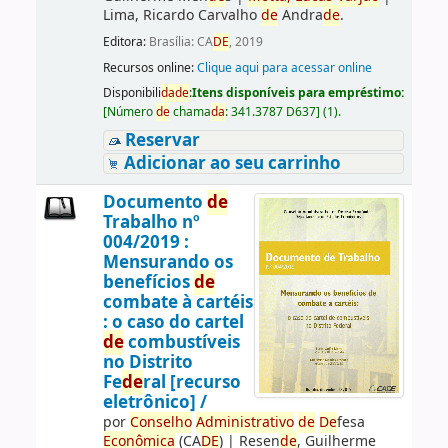
Lima, Ricardo Carvalho
de
Andra
de
.
Editora:
Brasília: CA
DE
, 2019
Recursos online:
Clique aqui para acessar online
Disponibili
da
de
:
Itens disponíveis para empréstimo:
[
Número
de
chama
da
:
341.3787 D637
]
(1).
Reservar
Adicionar ao seu carrinho
Documento
de
Trabalho nº
004/2019 :
Mensurando os
benefícios
de
combate à cartéis
: o caso do cartel
de
combustíveis
no Distrito
Fe
de
ral [recurso
eletrônico] /
por
Conselho
Administrativo
de
De
fesa
Econômica
(CA
DE
)
|
Resen
de
, Guilherme