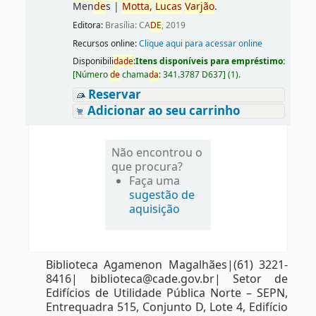
Men
de
s
|
Motta,
Lucas
Varjão
.
Editora:
Brasília: CA
DE
, 2019
Recursos online:
Clique aqui para acessar online
Disponibili
da
de
:
Itens disponíveis para empréstimo:
[
Número
de
chama
da
:
341.3787 D637
]
(1).
Reservar
Adicionar ao seu carrinho
Não encontrou o
que procura?
Faça uma
sugestão de
aquisição
Biblioteca Agamenon Magalhães|(61) 3221-
8416| biblioteca@cade.gov.br| Setor de
Edifícios de Utilidade Pública Norte – SEPN,
Entrequadra 515, Conjunto D, Lote 4, Edifício