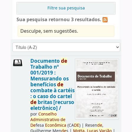
Filtre sua pesquisa
Sua pesquisa retornou 3 resultados.
Desculpe, sem sugestões.
Documento
de
Trabalho nº
001/2019 :
Mensurando os
benefícios
de
combate à cartéis
: o caso do cartel
de
britas [recurso
eletrônico] /
por
Conselho
Administrativo
de
De
fesa
Econômica
(CA
DE
)
|
Resen
de
,
Guilherme Men
de
s
|
Motta,
Lucas
Varjão
|