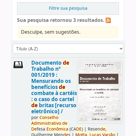
Filtre sua pesquisa
Sua pesquisa retornou 3 resultados.
Desculpe, sem sugestões.
Documento
de
Trabalho nº
001/2019 :
Mensurando os
benefícios
de
combate à cartéis
: o caso do cartel
de
britas [recurso
eletrônico] /
por
Conselho
Administrativo
de
De
fesa
Econômica
(CA
DE
)
|
Resen
de
,
Guilherme Men
de
s
|
Motta,
Lucas
Varjão
|