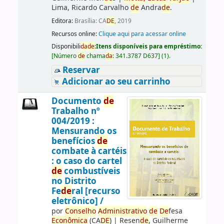
Lima, Ricardo Carvalho
de
Andra
de
.
Editora:
Brasília: CA
DE
, 2019
Recursos online:
Clique aqui para acessar online
Disponibili
da
de
:
Itens disponíveis para empréstimo:
[
Número
de
chama
da
:
341.3787 D637
]
(1).
Reservar
Adicionar ao seu carrinho
Documento
de
Trabalho nº
004/2019 :
Mensurando os
benefícios
de
combate à cartéis
: o caso do cartel
de
combustíveis
no Distrito
Fe
de
ral [recurso
eletrônico] /
por
Conselho
Administrativo
de
De
fesa
Econômica
(CA
DE
)
|
Resen
de
, Guilherme