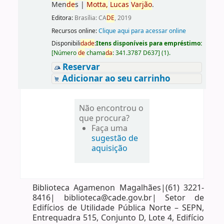
Men
de
s
|
Motta,
Lucas
Varjão
.
Editora:
Brasília: CA
DE
, 2019
Recursos online:
Clique aqui para acessar online
Disponibili
da
de
:
Itens disponíveis para empréstimo:
[
Número
de
chama
da
:
341.3787 D637
]
(1).
Reservar
Adicionar ao seu carrinho
Não encontrou o
que procura?
Faça uma
sugestão de
aquisição
Biblioteca Agamenon Magalhães|(61) 3221-
8416| biblioteca@cade.gov.br| Setor de
Edifícios de Utilidade Pública Norte – SEPN,
Entrequadra 515, Conjunto D, Lote 4, Edifício