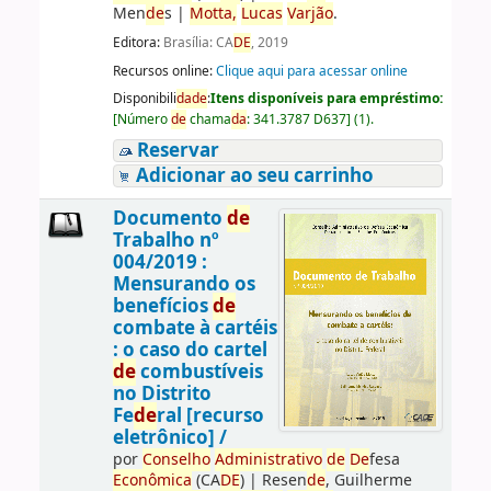
Men
de
s
|
Motta,
Lucas
Varjão
.
Editora:
Brasília: CA
DE
, 2019
Recursos online:
Clique aqui para acessar online
Disponibili
da
de
:
Itens disponíveis para empréstimo:
[
Número
de
chama
da
:
341.3787 D637
]
(1).
Reservar
Adicionar ao seu carrinho
Documento
de
Trabalho nº
004/2019 :
Mensurando os
benefícios
de
combate à cartéis
: o caso do cartel
de
combustíveis
no Distrito
Fe
de
ral [recurso
eletrônico] /
por
Conselho
Administrativo
de
De
fesa
Econômica
(CA
DE
)
|
Resen
de
, Guilherme